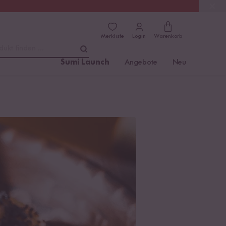
(4.81)
Trusted Shops
Merkliste
Login
Warenkorb
dukt finden ...
Sumi Launch
Angebote
Neu