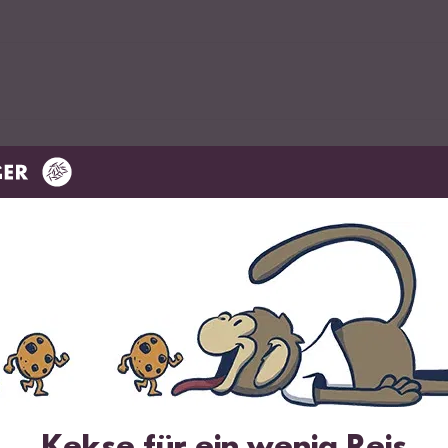
rk
einpulver
einer Pfanne ohne Öl anrösten und vorerst zur Seite stellen.
Kekse für ein wenig Reis