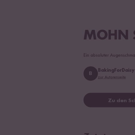
MOHN 
Ein absoluter Augenschma
BakingForDaisy
B
zur Autorenseite
Zu den Sc