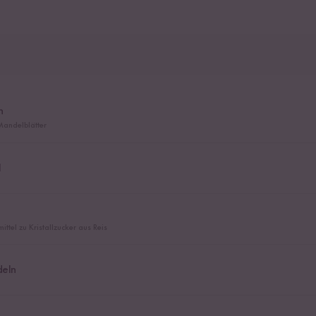
n
Mandelblätter
l
ittel zu Kristallzucker aus Reis
deln