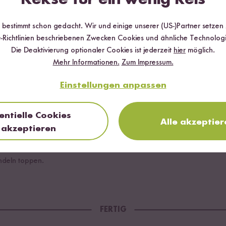
r bestimmt schon gedacht. Wir und einige unserer (US-)Partner setzen
 einer Pfanne mit 1TL Kokosöl anbraten. 1 EL Reissirup drüber gebe
-Richtlinien beschriebenen Zwecken Cookies und ähnliche Technologi
Die Deaktivierung optionaler Cookies ist jederzeit
hier
möglich.
nterrühren. ⠀
Mehr Informationen.
Zum Impressum.
Einstellungen anpassen
: 125g Magerquark mit 10g Vanille Protein Pulver vermischen.
entielle Cookies
Alle akzeptier
akzeptieren
ndeln toppen.
FERTIG