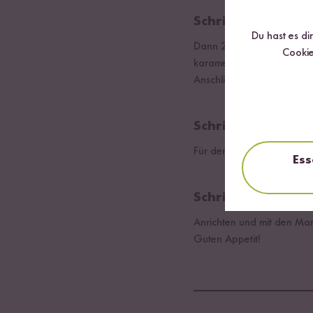
Schritt 02
Du hast es di
Dann 200g Schupfnudeln in
Cookie
karamellisieren.
Anschließend 10g Mohn u
Schritt 03
Für den Vanille Quark Dip
Ess
Schritt 04
Anrichten und mit den Ma
Guten Appetit!