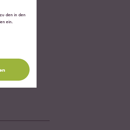
 zu den in den
n und alles
en ein.
en