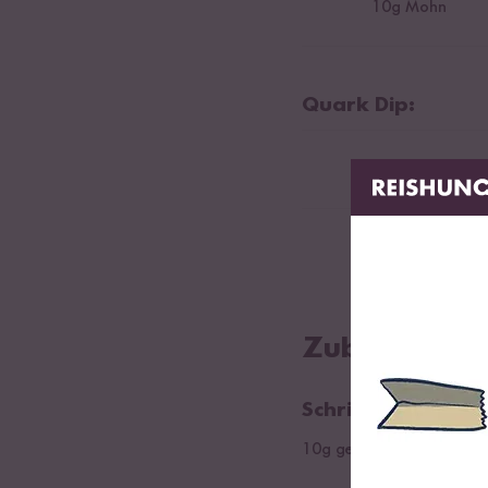
10
g Mohn
Quark Dip:
125
g Magerqua
10
g Vanille Prot
Zubereitung
Schritt 01
10g gehobelte Mandeln in 