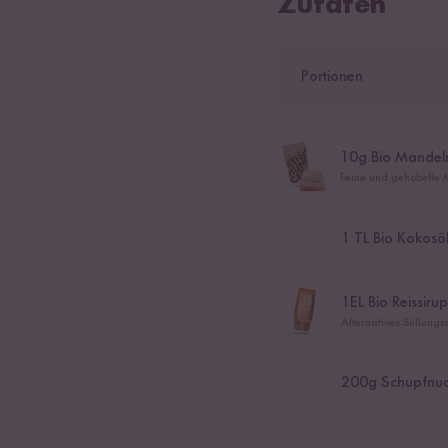
Zutaten
Portionen
10
g Bio Mandel
Feine und gehobelte 
1
TL Bio Kokosö
1
EL Bio Reissirup
Alternatives Süßungsm
200
g Schupfnu