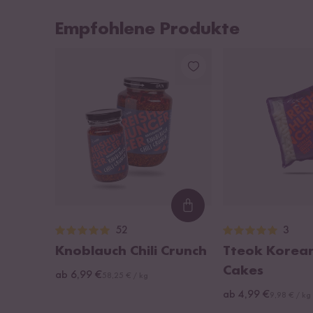
Empfohlene Produkte
Loading...
52
3
Knoblauch Chili Crunch
Tteok Korean
Cakes
ab 6,99 €
58,25 € / kg
ab 4,99 €
9,98 € / kg