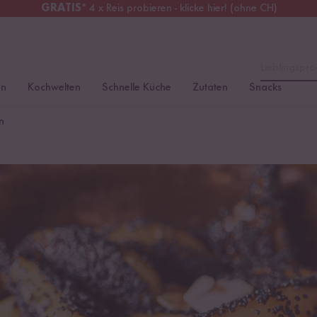
GRATIS
* 4 x Reis probieren - klicke hier! (ohne CH)
tschland
Kostenloser Versand
ab 49 €
Lieblingspro
en
Kochwelten
Schnelle Küche
Zutaten
Snacks
n