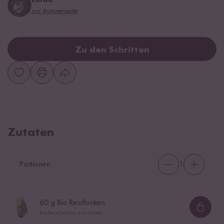
zur Autorenseite
Zu den Schritten
Zutaten
Portionen
1
60
g Bio Reisflocken
Loadi
Bio-Reisflocken aus Italien