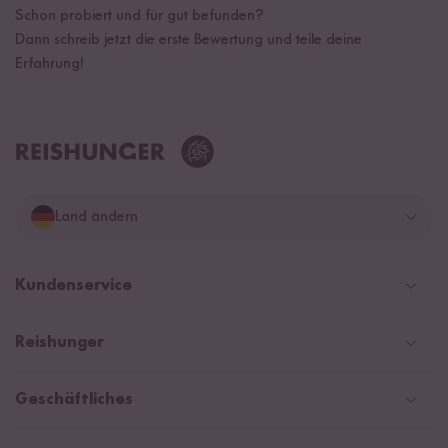
Schon probiert und für gut befunden?
Dann schreib jetzt die erste Bewertung und teile deine
Erfahrung!
Land ändern
Deutschland
Kundenservice
Schweiz
Help Center & FAQ
Reishunger
Österreich
Versand
Newsletter
Zahlarten
Niederlande
Geschäftliches
WhatsApp Newsletter
Gutschein