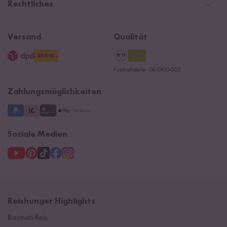
Social Media Kooperationen
Magazin & News
Rechtliches
Kontaktformular
Affiliate
Rezepte
Ersatzteile
Widerrufsrecht
B2B
Navacopah
Versand
Qualität
AGB
Jobs
15 Jahre Reishunger
Datenschutzerklärung
Presse
Kontrollstelle: DE-ÖKO-005
Impressum
Supermarkt
NEU
Zahlungsmöglichkeiten
3 Jahre Garantie
Soziale Medien
Reishunger Highlights
Basmati Reis