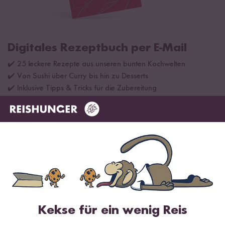
Digitales Rezeptbuch per E-Mail
✔️ 25 leckere Rezepte aus unseren bunten Kochwelten
✔️ Von Sushi über Curry bis hin zu Desserts
✔️ Inklusive Tipps & Tricks für die Zubereitung
Jetzt sichern
*Das Digitale Rezeptbuch wird dir nach vollständiger Anmeldung zum Newsletter
per E-Mail zugeschickt.
Kekse für ein wenig Reis
Mehr Rezepte mit Bio Reisflocken