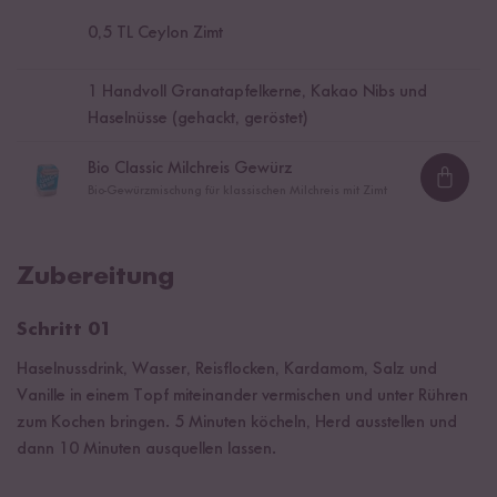
0,5
TL Ceylon Zimt
1
Handvoll Granatapfelkerne, Kakao Nibs und
Haselnüsse (gehackt, geröstet)
Bio Classic Milchreis Gewürz
Loadi
Bio-Gewürzmischung für klassischen Milchreis mit Zimt
Zubereitung
Schritt 01
Haselnussdrink, Wasser, Reisflocken, Kardamom, Salz und
Vanille in einem Topf miteinander vermischen und unter Rühren
zum Kochen bringen. 5 Minuten köcheln, Herd ausstellen und
dann 10 Minuten ausquellen lassen.