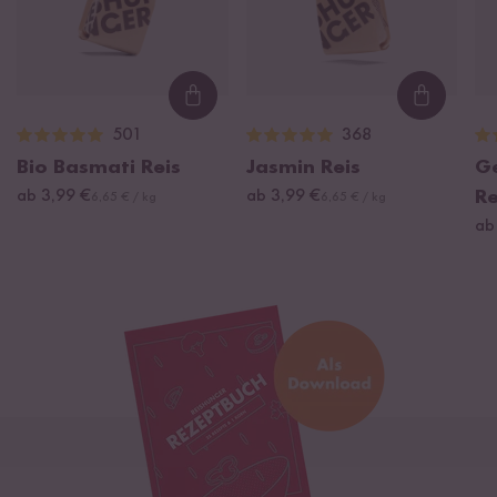
Loading...
Loading
501
368
Bio Basmati Reis
Jasmin Reis
G
ab 3,99 €
ab 3,99 €
Re
6,65 € / kg
6,65 € / kg
ab