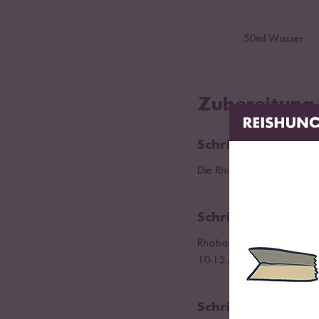
50
ml Wasser
Zubereitung
Schritt 01
Die Rhabarber-Stängel un
Schritt 02
Rhabarber- und Erdbeerwür
10-15 Minuten köcheln las
Schritt 03