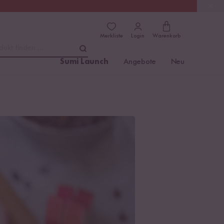
(4.81)
Trusted Shops
Merkliste
Login
Warenkorb
dukt finden ...
Sumi Launch
Angebote
Neu