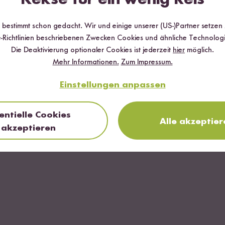
 heiß in ein Einmachglas geben, gut verschrauben und anschließend 
n!
r bestimmt schon gedacht. Wir und einige unserer (US-)Partner setzen
et auch zu Waffeln oder Reibekuchen.
-Richtlinien beschriebenen Zwecken Cookies und ähnliche Technologi
Die Deaktivierung optionaler Cookies ist jederzeit
hier
möglich.
Mehr Informationen.
Zum Impressum.
FERTIG
Einstellungen anpassen
entielle Cookies
Alle akzeptier
akzeptieren