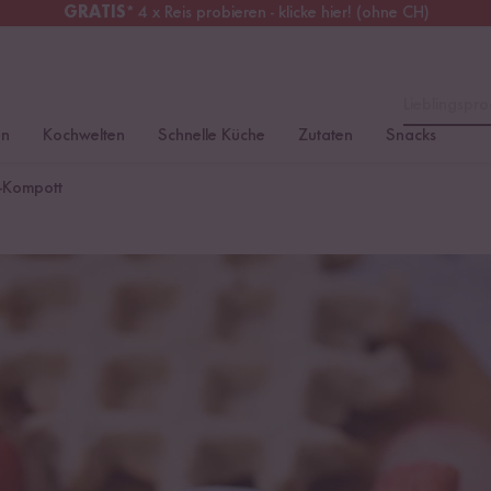
GRATIS
* 4 x Reis probieren - klicke hier! (ohne CH)
tschland
Kostenloser Versand
ab 49 €
Lieblingspro
en
Kochwelten
Schnelle Küche
Zutaten
Snacks
-Kompott