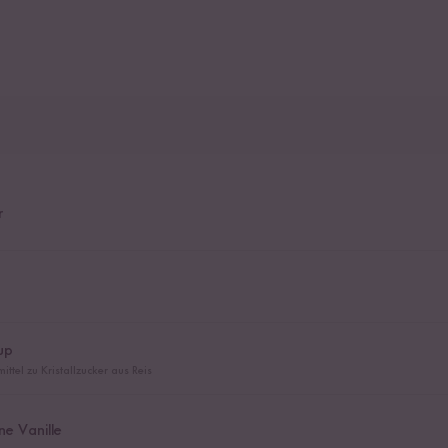
r
n
rup
ittel zu Kristallzucker aus Reis
e Vanille