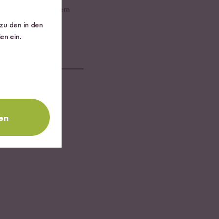
im Kühlschrank lagern
 zu den in den
en ein.
en