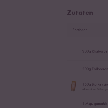
Zutaten
Portionen
300
g Rhabarbe
200
g Erdbeere
150
g Bio Reissi
Alternatives Süßungsm
1
Msp. gemahlen