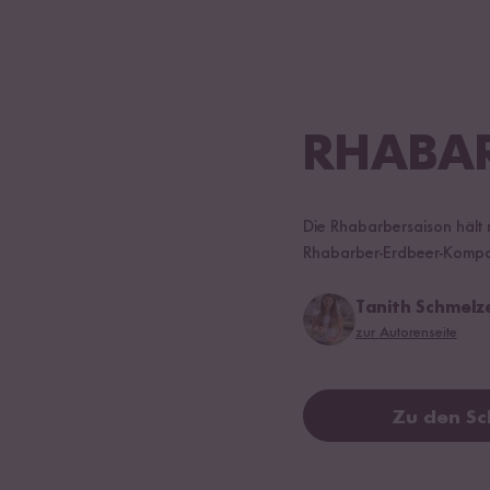
RHABAR
Die Rhabarbersaison hält 
Rhabarber-Erdbeer-Kompott
Tanith Schmelz
zur Autorenseite
Zu den Sc