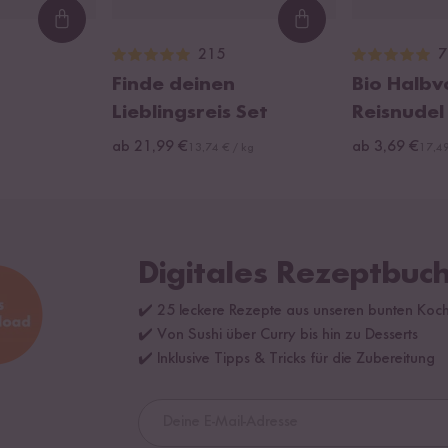
Loading...
Loading...
215
7
Finde deinen
Bio Halbv
Lieblingsreis Set
Reisnudel 
ab 21,99 €
ab 3,69 €
13,74 € / kg
17,49
Digitales Rezeptbuch
✔️ 25 leckere Rezepte aus unseren bunten Koc
✔️ Von Sushi über Curry bis hin zu Desserts
✔️ Inklusive Tipps & Tricks für die Zubereitung