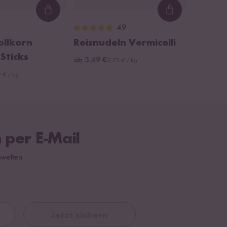
Loading...
Loading...
49
ollkorn
Reisnudeln Vermicelli
Sticks
ab 3,49 €
8,73 € / kg
 € / kg
 per E-Mail
hwelten
Jetzt sichern