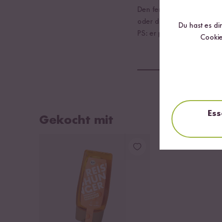
Den fertigen Kompott noch
oder direkt frisch genieße
Du hast es di
PS: er passt ausgezeichn
Cookie
Ess
Gekocht mit