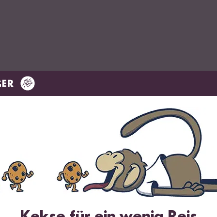
d Erdbeeren gut abwaschen und in Würfel schneiden.
fel, Reissirup, Vanille und Wasser in einen Topf geben. Den Topf e
sen. Dabei sollte man Acht geben, dass nichts anbrennt!
Kekse für ein wenig Reis