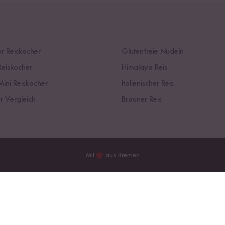
r Reiskocher
Glutenfreie Nudeln
Reiskocher
Himalaya Reis
Mini Reiskocher
Italienischer Reis
r Vergleich
Brauner Reis
Mit
aus Bremen