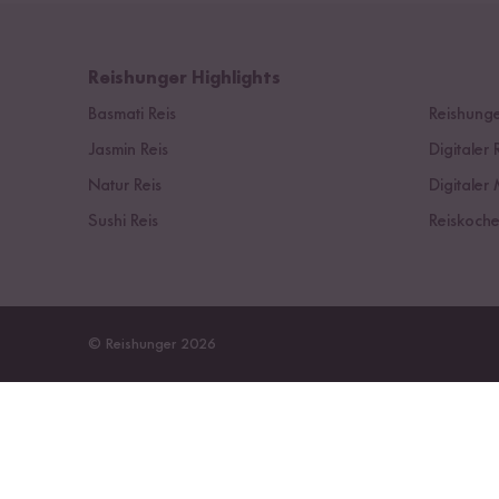
Reishunger Highlights
Basmati Reis
Reishunge
Jasmin Reis
Digitaler 
Natur Reis
Digitaler 
Sushi Reis
Reiskoche
© Reishunger 2026