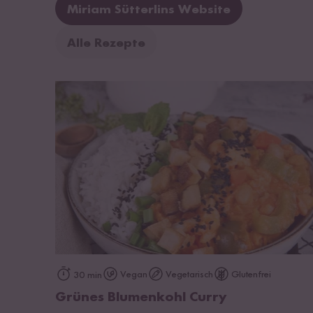
Miriam Sütterlins Website
Alle Rezepte
zum Rezept
Vegan
Vegetarisch
Glutenfrei
30 min
Grünes Blumenkohl Curry