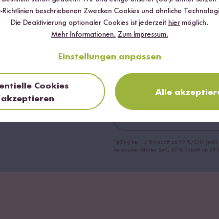
Jetzt zum New
-Richtlinien beschriebenen Zwecken Cookies und ähnliche Technologi
Die Deaktivierung optionaler Cookies ist jederzeit
hier
möglich.
anmelden
Mehr Informationen.
Zum Impressum.
Sichere dir bis zu
15 % Willko
Einstellungen anpassen
Bestellung. Hierbei gilt: Je volle
Rabatt.
entielle Cookies
Alle akzeptier
akzeptieren
Abo
*gültig bei 15 % Rabatt ab 99 €/CHF (exkl.
Reiskocher Starter Set), 10 % Rabatt ab 6