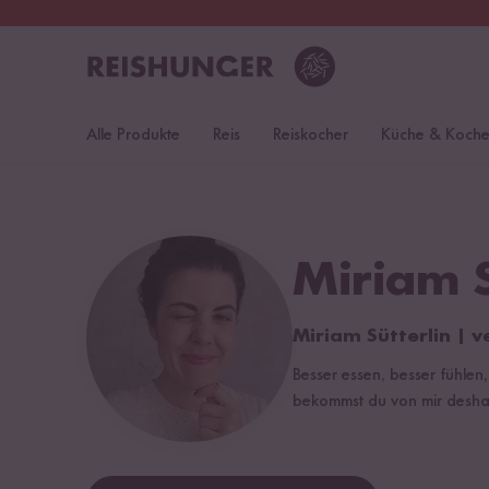
30 Tage
Rückgaberecht
Deu
Alle Produkte
Reis
Reiskocher
Küche & Koch
Miriam S
Miriam Sütterlin |
Besser essen, besser fühle
bekommst du von mir deshalb