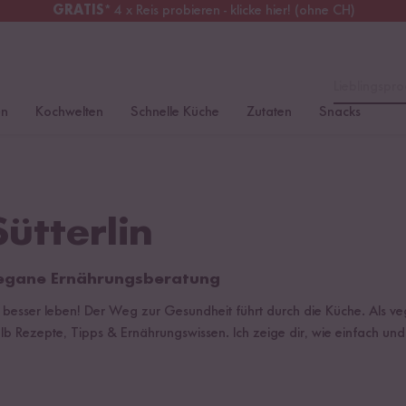
GRATIS
* 4 x Reis probieren - klicke hier! (ohne CH)
tschland
Kostenloser Versand
ab 49 €
Lieblingspro
en
Kochwelten
Schnelle Küche
Zutaten
Snacks
ütterlin
 vegane Ernährungsberatung
n, besser leben! Der Weg zur Gesundheit führt durch die Küche. Als 
 Rezepte, Tipps & Ernährungswissen. Ich zeige dir, wie einfach und 