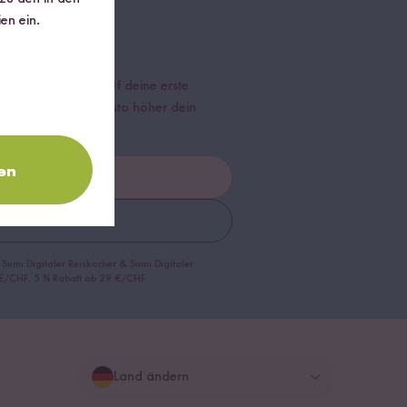
sletter
en ein.
mmensrabatt*
auf deine erste
r dein Warenkorb, desto höher dein
en
nnieren
 Sumi Digitaler Reiskocher & Sumi Digitaler
9 €/CHF, 5 % Rabatt ab 29 €/CHF
Land ändern