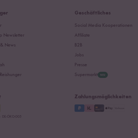
ger
Geschäftliches
r
Social Media Kooperationen
 Newsletter
Affiliate
 & News
B2B
Jobs
ah
Presse
Reishunger
Supermarkt
NEU
t
Zahlungsmöglichkeiten
le: DE-ÖKO-005