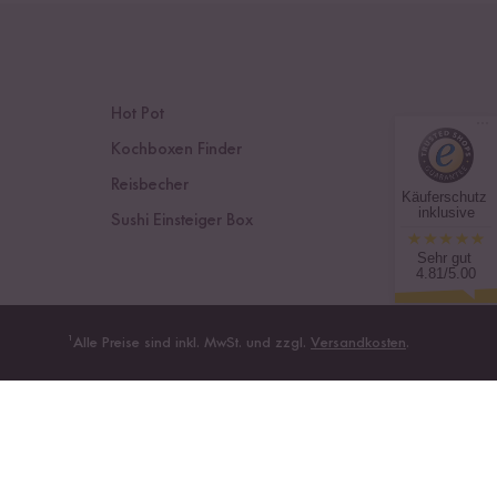
Hot Pot
Kochboxen Finder
Reisbecher
Käuferschutz
inklusive
Sushi Einsteiger Box
Sehr gut
4.81/5.00
¹
Alle Preise sind inkl. MwSt. und zzgl.
Versandkosten
.