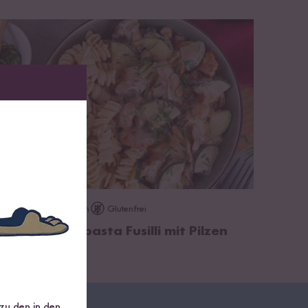
zum Rezept
Vegan
Glutenfrei
15 min
Cremige Reispasta Fusilli mit Pilzen
 zu den in den