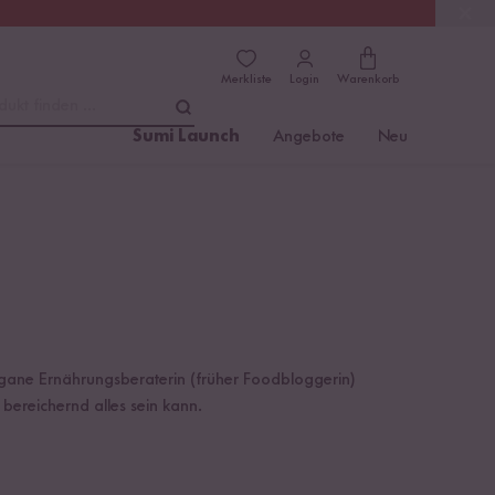
(4.81)
Trusted Shops
Merkliste
Login
Warenkorb
dukt finden ...
Sumi Launch
Angebote
Neu
vegane Ernährungsberaterin (früher Foodbloggerin)
bereichernd alles sein kann.