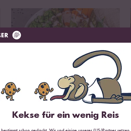
zum Rezept
Vegan
Vegetarisch
Glutenfrei
25 min
Bunte Bowl mit Basmati Linsen Quinoa
Mix
Kekse für ein wenig Reis
r bestimmt schon gedacht. Wir und einige unserer (US-)Partner setzen