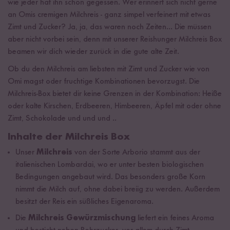
wie jeder hat ihn schon gegessen. Wer erinnert sich nicht gerne
an Omis cremigen Milchreis - ganz simpel verfeinert mit etwas
Zimt und Zucker? Ja, ja, das waren noch Zeiten... Die müssen
aber nicht vorbei sein, denn mit unserer Reishunger Milchreis Box
beamen wir dich wieder zurück in die gute alte Zeit.
Ob du den Milchreis am liebsten mit Zimt und Zucker wie von
Omi magst oder fruchtige Kombinationen bevorzugst. Die
Milchreis-Box bietet dir keine Grenzen in der Kombination: Heiße
oder kalte Kirschen, Erdbeeren, Himbeeren, Äpfel mit oder ohne
Zimt, Schokolade und und und ..
Inhalte der Milchreis Box
Unser
Milchreis
von der Sorte Arborio stammt aus der
italienischen Lombardai, wo er unter besten biologischen
Bedingungen angebaut wird. Das besonders große Korn
nimmt die Milch auf, ohne dabei breiig zu werden. Außerdem
besitzt der Reis ein süßliches Eigenaroma.
Die
Milchreis Gewürzmischung
liefert ein feines Aroma