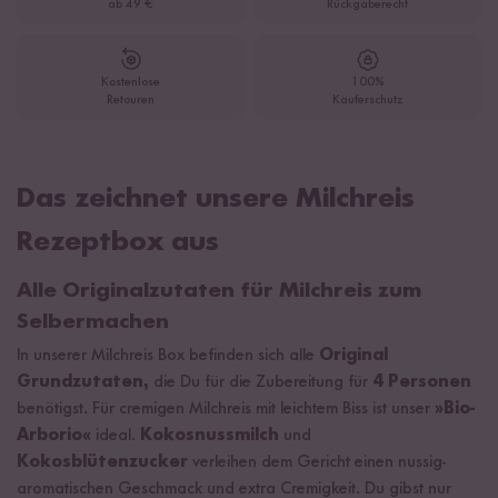
ab 49 €
Rückgaberecht
Kostenlose
100%
Retouren
Käuferschutz
Das zeichnet unsere Milchreis
Rezeptbox aus
Alle Originalzutaten für Milchreis zum
Selbermachen
In unserer Milchreis Box befinden sich alle
Original
Grundzutaten,
die Du für die Zubereitung für
4 Personen
benötigst. Für cremigen Milchreis mit leichtem Biss ist unser
»Bio-
Arborio«
ideal.
Kokosnussmilch
und
Kokosblütenzucker
verleihen dem Gericht einen nussig-
aromatischen Geschmack und extra Cremigkeit. Du gibst nur