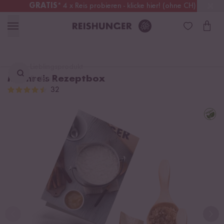
GRATIS
* 4 x Reis probieren - klicke hier! (ohne CH)
Deutschland
Kostenloser Versand
ab 49 €
Lieblingsprodukt
Milchreis Rezeptbox
finden ...
32