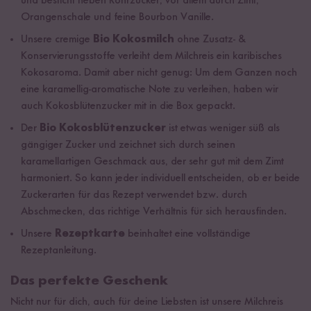
und besticht neben Rohrzucker, vor allem durch Zimt,
Orangenschale und feine Bourbon Vanille.
Unsere cremige
Bio
Kokosmilch
ohne Zusatz- &
Konservierungsstoffe verleiht dem Milchreis ein karibisches
Kokosaroma. Damit aber nicht genug: Um dem Ganzen noch
eine karamellig-aromatische Note zu verleihen, haben wir
auch Kokosblütenzucker mit in die Box gepackt.
Der
Bio Kokosblütenzucker
ist etwas weniger süß als
gängiger Zucker und zeichnet sich durch seinen
karamellartigen Geschmack aus, der sehr gut mit dem Zimt
harmoniert. So kann jeder individuell entscheiden, ob er beide
Zuckerarten für das Rezept verwendet bzw. durch
Abschmecken, das richtige Verhältnis für sich herausfinden.
Unsere
Rezeptkarte
beinhaltet eine vollständige
Rezeptanleitung.
Das perfekte Geschenk
Nicht nur für dich, auch für deine Liebsten ist unsere Milchreis