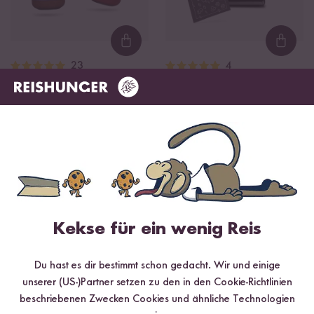
Loading...
Loadi
23
4
Süße Bio Saucen
Sumi Digitaler
Probier Set
Reiskocher
ab 9,99 €
ab 189,99 €
Das sagen unsere Kund:innen
32 Bewertungen
4 Fragen
Kekse für ein wenig Reis
Du hast es dir bestimmt schon gedacht. Wir und einige
unserer (US-)Partner setzen zu den in den Cookie-Richtlinien
beschriebenen Zwecken Cookies und ähnliche Technologien