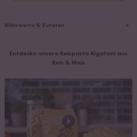
Nährwerte & Zutaten
Durchschnittliche Nährwerte pro 100g:
Brennwert
1510 kJ / 356 kcal
Entdecke unsere Reispasta Rigatoni aus
Fett
0,3 g
Reis & Mais
davon gesättigte Fettsäuren
0 g
Kohlenhydrate
80 g
davon Zucker
1,2 g
Eiweiß
6,9 g
Salz
0 g
Maismehl 91% , Reismehl 9% . Kann Spuren von
Soja
enthalten.