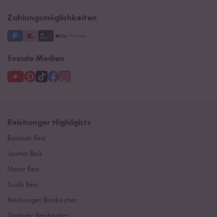
Impressum
Supermarkt
NEU
Zahlungsmöglichkeiten
3 Jahre Garantie
Soziale Medien
Reishunger Highlights
Basmati Reis
Jasmin Reis
Natur Reis
Sushi Reis
Reishunger Reiskocher
Digitaler Reiskocher