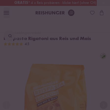
GRATIS
* 4 x Reis probieren - klicke hier! (ohne CH)
Deutschland
Kostenloser Versand
ab 49 €
Lieblingsprodukt
Reispasta Rigatoni aus Reis und Mais
finden ...
45