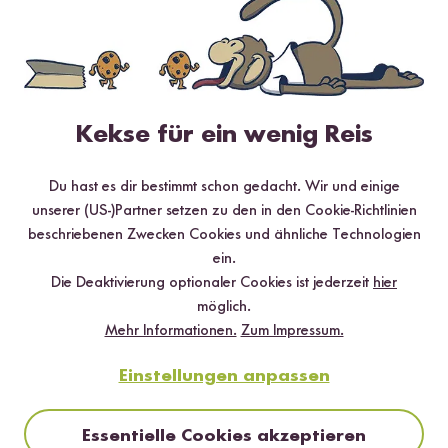
45 Bewertungen
3 Fragen
Kekse für ein wenig Reis
4.84 / 5
Du hast es dir bestimmt schon gedacht. Wir und einige
Infos zur Echtheit der Bewertungen
unserer (US-)Partner setzen zu den in den Cookie-Richtlinien
beschriebenen Zwecken Cookies und ähnliche Technologien
5 Sterne
86.7 %
ein.
4 Sterne
11.1 %
Die Deaktivierung optionaler Cookies ist jederzeit
hier
möglich.
3 Sterne
2.2 %
Mehr Informationen.
Zum Impressum.
2 Sterne
0 %
Einstellungen anpassen
1 Stern
0 %
Essentielle Cookies akzeptieren