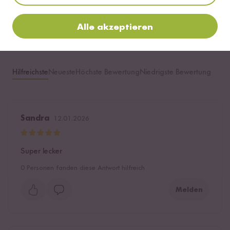
Bewerte dieses Produkt
Alle akzeptieren
Hilfreichste
Neueste
Höchste Bewertung
Niedrigste Bewertung
Sandra
12.01.2026
Super lecker
0
Personen fanden diese Antwort hilfreich
Melden