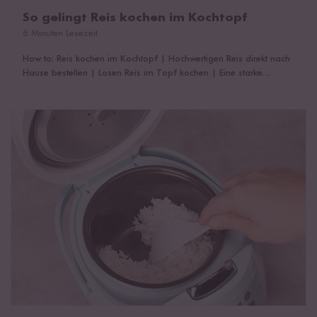
So gelingt Reis kochen im Kochtopf
6 Minuten Lesezeit
How to: Reis kochen im Kochtopf
|
Hochwertigen Reis direkt nach
Hause bestellen
|
Losen Reis im Topf kochen
|
Eine starke
Alternative: Der Reiskocher
|
Do's and Dont's zusammengefasst
|
Das könnte dich auch interessieren!
Reis im Reiskocher