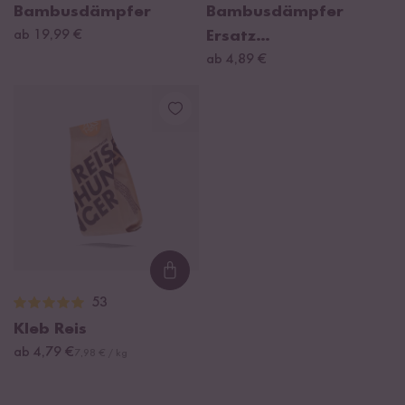
Bambusdämpfer
Bambusdämpfer
ab 19,99 €
Ersatz
Baumwolltücher
ab 4,89 €
Loading...
53
Kleb Reis
ab 4,79 €
7,98 € / kg