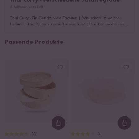
5 Minuten Lesezeit
Thai Curry - Ein Gericht, viele Facetten
|
Wie scharf ist welche
Farbe?
|
Thai Curry zu scharf – was tun?
|
Das könnte dich auch
interessieren!
Passende Produkte
Loading...
Loadi
52
5