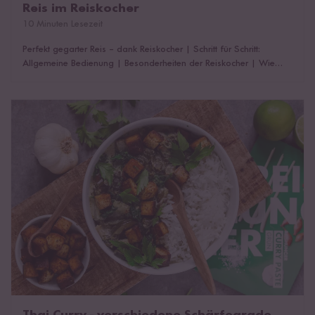
Reis im Reiskocher
10 Minuten Lesezeit
Perfekt gegarter Reis – dank Reiskocher
|
Schritt für Schritt:
Allgemeine Bedienung
|
Besonderheiten der Reiskocher
|
Wie
funktioniert ein Digitaler Reiskocher?
|
7-Phasen-Kochtechnologie
|
Entdecke unsere Digitalen Reiskocher
|
Verschiedene Reissorten
im Reiskocher
|
Reis-Wasser-Verhältnis im Digitalen Reiskocher
|
Thai Curry - verschiedene Schärfegrade
Das könnte dich auch interessieren!
Thai Curry - verschiedene Schärfegrade