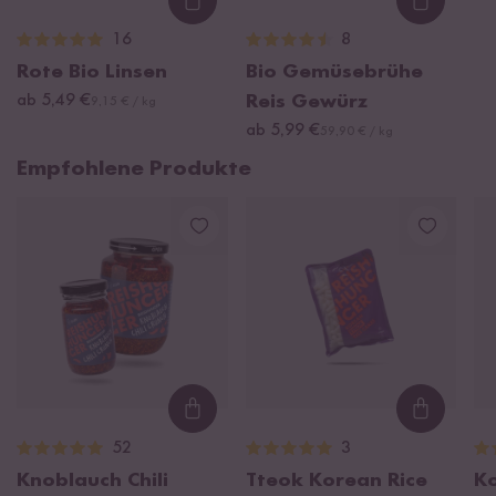
Loading...
Loading
16
8
Rote Bio Linsen
Bio Gemüsebrühe
ab 5,49 €
Reis Gewürz
9,15 € / kg
ab 5,99 €
59,90 € / kg
Empfohlene Produkte
Loading...
Loading
52
3
Knoblauch Chili
Tteok Korean Rice
K