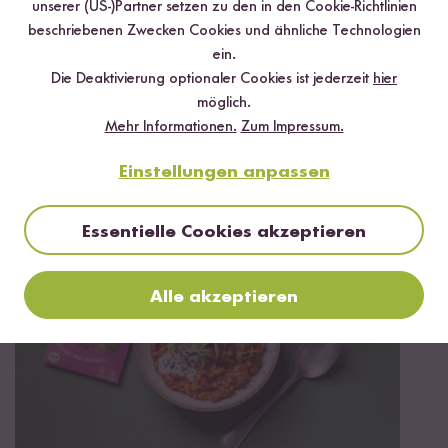
unserer (US-)Partner setzen zu den in den Cookie-Richtlinien
beschriebenen Zwecken Cookies und ähnliche Technologien
ein.
Die Deaktivierung optionaler Cookies ist jederzeit
hier
möglich.
Mehr Informationen.
Zum Impressum.
Vegan
Vegetarisch
30 min
Grüne Bärlauch-Pesto Lasagne
Einstellungen anpassen
Essentielle Cookies akzeptieren
Alle akzeptieren