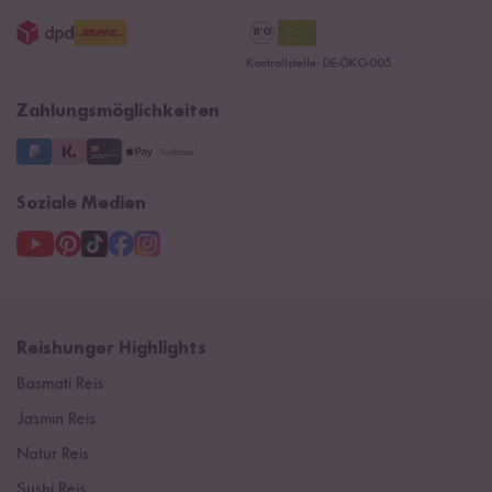
AGB
Jobs
15 Jahre Reishunger
Datenschutzerklärung
Presse
Kontrollstelle: DE-ÖKO-005
Impressum
Supermarkt
NEU
Zahlungsmöglichkeiten
3 Jahre Garantie
Soziale Medien
Reishunger Highlights
Basmati Reis
Jasmin Reis
Natur Reis
Sushi Reis