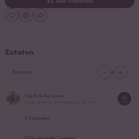
Zu den Schritten
Zutaten
Portionen
2
50
g Rote Bio Linsen
Loadi
Ganze, geschälte rote Bio-Linsen aus der Türkei
3
Schalotten
200
g geschälte Tomaten