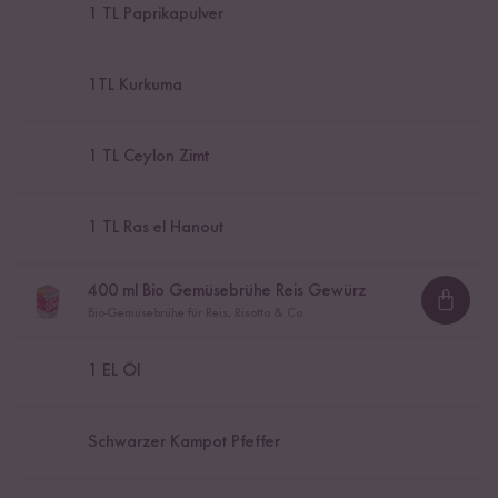
1
TL Paprikapulver
1
TL Kurkuma
1
TL Ceylon Zimt
1
TL Ras el Hanout
400
ml Bio Gemüsebrühe Reis Gewürz
Loadi
Bio-Gemüsebrühe für Reis, Risotto & Co.
1
EL Öl
Schwarzer Kampot Pfeffer