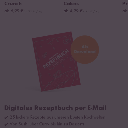
Crunch
Cakes
Pr
ab 6,99 €
ab 4,99 €
ab
58,25 € / kg
9,98 € / kg
Digitales Rezeptbuch per E-Mail
✔️ 25 leckere Rezepte aus unseren bunten Kochwelten
✔️ Von Sushi über Curry bis hin zu Desserts