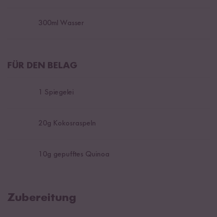
300
ml Wasser
FÜR DEN BELAG
1
Spiegelei
20
g Kokosraspeln
10
g gepufftes Quinoa
Zubereitung