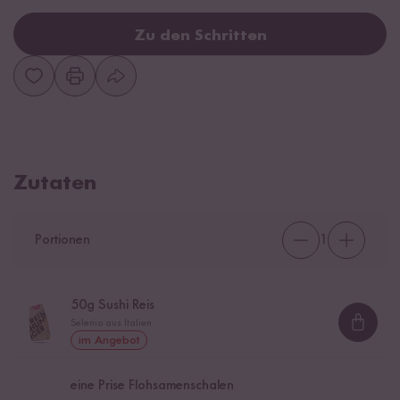
Zu den Schritten
Zutaten
Portionen
1
50
g Sushi Reis
Selenio aus Italien
Loadi
im Angebot
eine Prise Flohsamenschalen