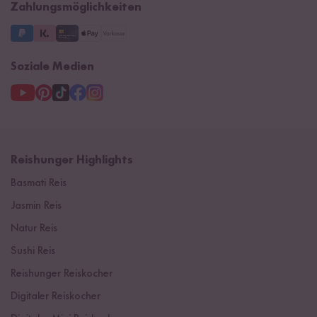
Zahlungsmöglichkeiten
3 Jahre Garantie
Soziale Medien
Reishunger Highlights
Basmati Reis
Jasmin Reis
Natur Reis
Sushi Reis
Reishunger Reiskocher
Digitaler Reiskocher