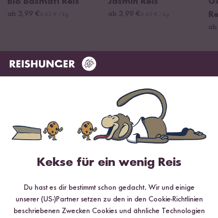
Bio Basmati Reis
Jasmin Reis
G
ab 3,99 €
ab 3,99 €
Re
6,65 € / kg
6,65 € / kg
ab
Kekse für ein wenig Reis
Du hast es dir bestimmt schon gedacht. Wir und einige
Digitales Rezeptbuch per E-Mail
unserer (US-)Partner setzen zu den in den Cookie-Richtlinien
✔️ 25 leckere Rezepte aus unseren bunten Kochwelten
beschriebenen Zwecken Cookies und ähnliche Technologien