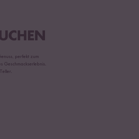
KUCHEN
Genuss, perfekt zum
hes Geschmackserlebnis.
eller.