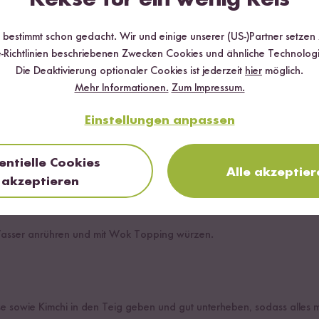
r bestimmt schon gedacht. Wir und einige unserer (US-)Partner setzen
-Richtlinien beschriebenen Zwecken Cookies und ähnliche Technologi
Die Deaktivierung optionaler Cookies ist jederzeit
hier
möglich.
Mehr Informationen.
Zum Impressum.
Einstellungen anpassen
entielle Cookies
nd Pilze in dünne Scheiben schneiden. Kimchi bei Bedarf kleiner hack
Alle akzeptier
akzeptieren
asser anrühren und mit Wok Topping würzen.
e sowie Kimchi in den Teig geben und gut unterheben, sodass alles mi