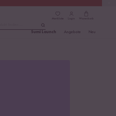
(4.81)
Trusted Shops
Merkliste
Login
Warenkorb
dukt finden ...
Sumi Launch
Angebote
Neu