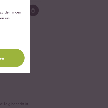
 zu den in den
Loading...
en ein.
en.
en
t Teig bedeckt ist.