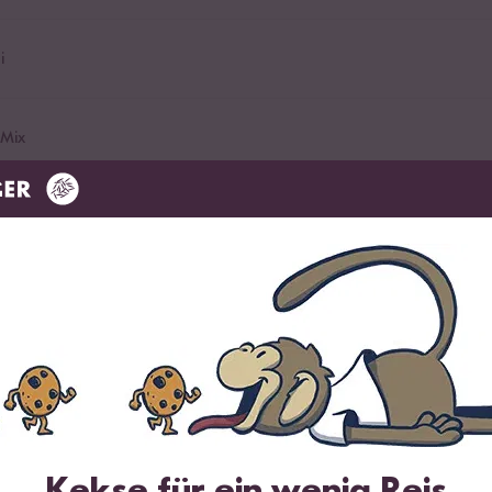
i
Mix
opping
im Angebot
riracha Mayo
ie es lieber mild mögen
Kekse für ein wenig Reis