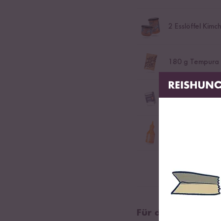
2
Esslöffel Kimch
180
g Tempura 
1
EL Bio Wok T
Flying Goose S
Frühlingszwiebel
Für diejenigen, d