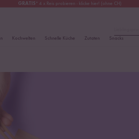
GRATIS
* 4 x Reis probieren - klicke hier! (ohne CH)
tschland
Kostenloser Versand
ab 49 €
Lieblingspro
en
Kochwelten
Schnelle Küche
Zutaten
Snacks