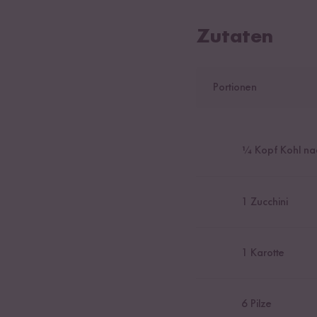
Zutaten
Portionen
¼ Kopf Kohl na
1
Zucchini
1
Karotte
6
Pilze