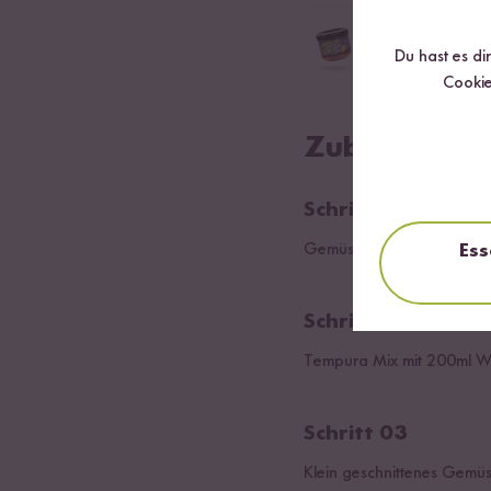
Mildes Kimchi
Du hast es di
Cookie
Zubereitung
Schritt 01
Ess
Gemüse in feine Streifen u
Schritt 02
Tempura Mix mit 200ml W
Schritt 03
Klein geschnittenes Gemüs