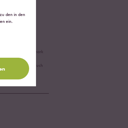
 zu den in den
en ein.
prika- und Tomatenmark
. Wer möchte kann auch
en