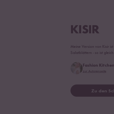
KISIR
Meine Version von Kisir is
Salatblättern - so ist glei
Fashion Kitche
zur Autorenseite
Zu den Sc