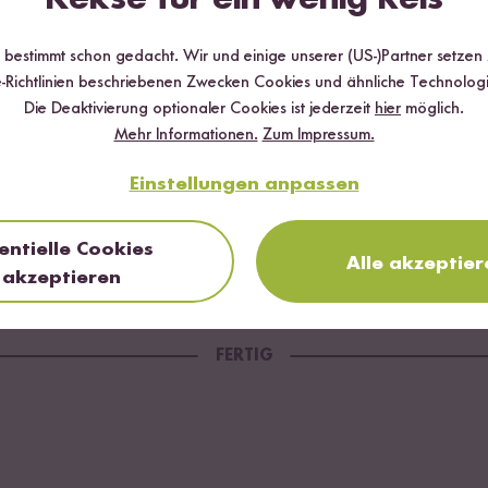
r bestimmt schon gedacht. Wir und einige unserer (US-)Partner setzen
Schüssel mit den passierten Tomaten übergießen und gut verrühren.
-Richtlinien beschriebenen Zwecken Cookies und ähnliche Technologi
er am besten über Nacht stehen lassen.
Die Deaktivierung optionaler Cookies ist jederzeit
hier
möglich.
Mehr Informationen.
Zum Impressum.
Einstellungen anpassen
uollen ist, kann man die in Ringe geschnittenen Lauchzwiebeln, Pa
 durchmischen.
entielle Cookies
chmecken und zum Schluss etwas Granatapfel Creme darüber geben
Alle akzeptier
akzeptieren
darüber geben.
FERTIG