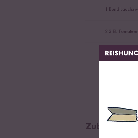
1
Bund Lauchzw
2
-
3
EL Tomaten
Salz
1
Bund Petersilie
optional Granat
Zubereitung