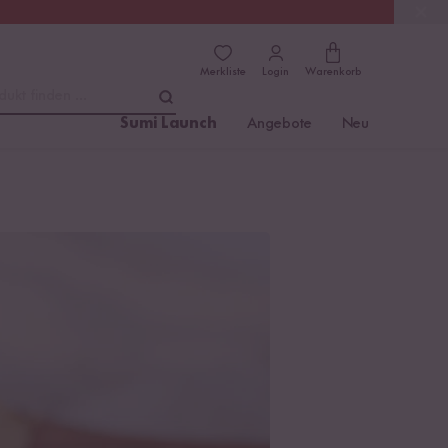
(4.81)
Trusted Shops
Merkliste
Login
Warenkorb
dukt finden ...
Sumi Launch
Angebote
Neu