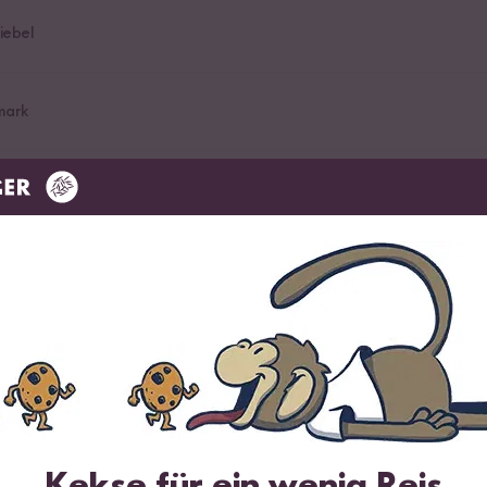
iebel
mark
apfel Sirup
Kekse für ein wenig Reis