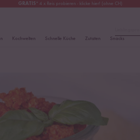
GRATIS
* 4 x Reis probieren - klicke hier! (ohne CH)
tschland
Kostenloser Versand
ab 49 €
Lieblingspro
en
Kochwelten
Schnelle Küche
Zutaten
Snacks