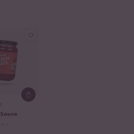
Loading...
1
h Sauce
 € / L