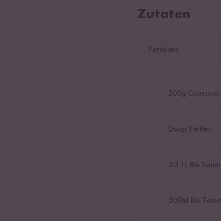
Zutaten
Portionen
200
g Couscous
Etwas Pfeffer
2
-
3
TL Bio Samb
500
ml Bio Toma