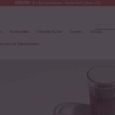
GRATIS
* 4 x Reis probieren - klicke hier! (ohne CH)
tschland
Kostenloser Versand
ab 49 €
Lieblingspro
en
Kochwelten
Schnelle Küche
Zutaten
Snacks
Passata mit Ofentomaten