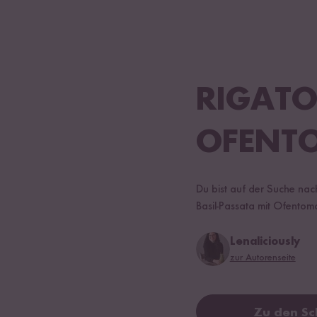
RIGATO
OFENT
Du bist auf der Suche nac
Basil-Passata mit Ofentoma
Lenaliciously
zur Autorenseite
Zu den Sc