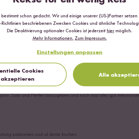
ten Passata
r bestimmt schon gedacht. Wir und einige unserer (US-)Partner setzen
-Richtlinien beschriebenen Zwecken Cookies und ähnliche Technologi
Die Deaktivierung optionaler Cookies ist jederzeit
hier
möglich.
Mehr Informationen.
Zum Impressum.
Einstellungen anpassen
entielle Cookies
Alle akzeptier
akzeptieren
d, Ober-und Unterhitze vorheizen. Tomaten in eine Auflaufform geb
gano, Salz und Pfeffer hinzugeben und noch mal alles gut miteinande
eitung zubereiten und al dente kochen