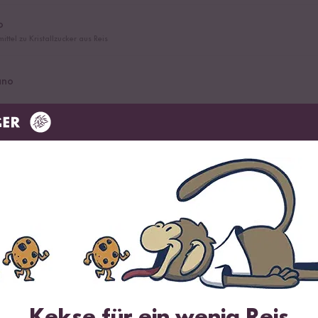
p
ittel zu Kristallzucker aus Reis
ano
e
 Basilico Gewürz
der Butter
Kekse für ein wenig Reis