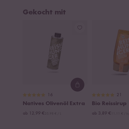
Gekocht mit
Loading...
16
21
Natives Olivenöl Extra
Bio Reissirup
ab 12,99 €
ab 3,89 €
25,98 € / L
11,11 € / k