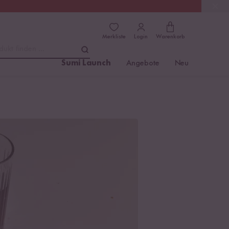
(4.81)
Trusted Shops
Merkliste
Login
Warenkorb
dukt finden ...
Sumi Launch
Angebote
Neu