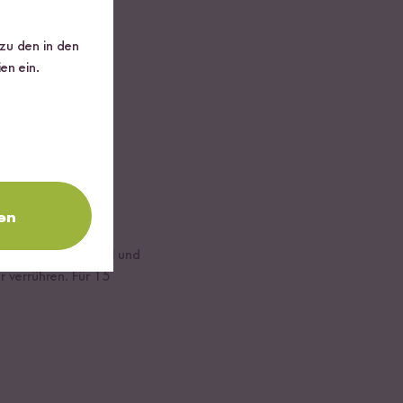
 zu den in den
en ein.
en
en und mit Olivenöl und
r verrühren. Für 15