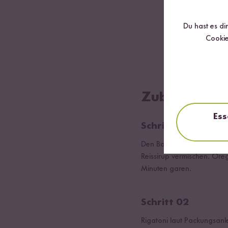
150
g Bio Toma
Du hast es di
Cookie
30
g Parmesan
Zubereitung
Ess
Schritt 01
Den Backofen auf 200 Gra
Reissirup vermischen. Ore
Minuten garen.
Schritt 02
Rigatoni laut Packungsanl