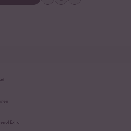
oni
aten
venöl Extra