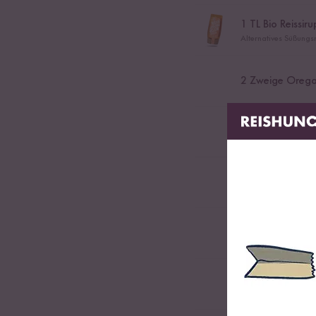
1
TL Bio Reissiru
Alternatives Süßungsm
2
Zweige Oreg
Salz & Pfeffer
1
Knoblauchzeh
2
EL Pomodoro e
1
EL Margarine o