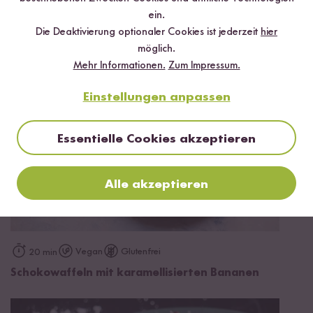
35 min
ein.
Spargel-Hähnchen Pfanne
Die Deaktivierung optionaler Cookies ist jederzeit
hier
möglich.
Mehr Informationen.
Zum Impressum.
Einstellungen anpassen
Essentielle Cookies akzeptieren
Alle akzeptieren
Vegan
Glutenfrei
20 min
Schokowaffeln mit karamellisierten Bananen