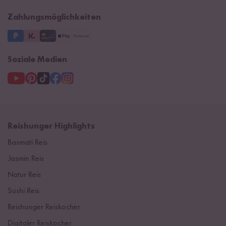
Impressum
Supermarkt
NEU
Zahlungsmöglichkeiten
3 Jahre Garantie
Soziale Medien
Reishunger Highlights
Basmati Reis
Jasmin Reis
Natur Reis
Sushi Reis
Reishunger Reiskocher
Digitaler Reiskocher