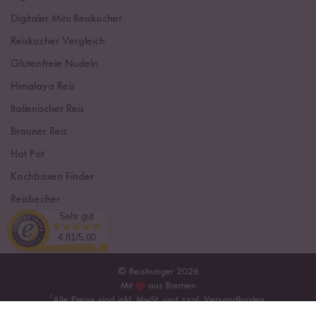
Digitaler Mini Reiskocher
Reiskocher Vergleich
Glutenfreie Nudeln
Himalaya Reis
Italienischer Reis
Brauner Reis
Hot Pot
Kochboxen Finder
Reisbecher
Sehr gut
Sushi Einsteiger Box
4.81/5.00
© Reishunger 2026
Mit
aus Bremen
¹
Alle Preise sind inkl. MwSt. und zzgl.
Versandkosten
.