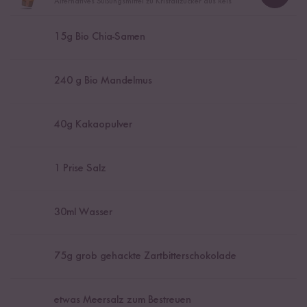
Loadi
Alternatives Süßungsmittel zu Kristallzucker aus Reis
15
g Bio Chia-Samen
240
g Bio Mandelmus
40
g Kakaopulver
1
Prise Salz
30
ml Wasser
75
g grob gehackte Zartbitterschokolade
etwas Meersalz zum Bestreuen