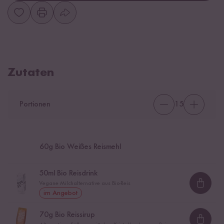
Zutaten
Portionen
15
60
g Bio Weißes Reismehl
50
ml Bio Reisdrink
Vegane Milchalternative aus Bio-Reis
Loadi
im Angebot
70
g Bio Reissirup