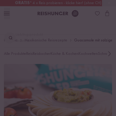
GRATIS
* 4 x Reis probieren - klicke hier! (ohne CH)
Deutschland
Kostenloser Versand
ab 49 €
Lieblingsprodukt
Rezepte
Mexikanische Reisrezepte
Guacamole mit salzigen 
finden ...
Alle Produkte
Reis
Reiskocher
Küche & Kochen
Kochwelten
Schnelle K