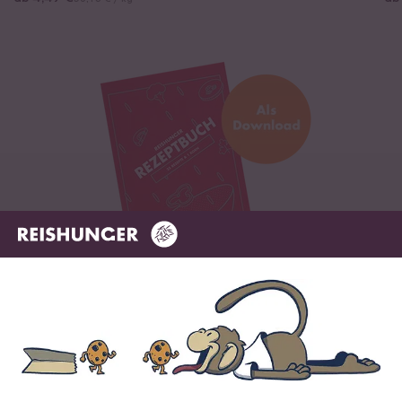
Digitales Rezeptbuch per E-Mail
✔️ 25 leckere Rezepte aus unseren bunten Kochwelten
✔️ Von Sushi über Curry bis hin zu Desserts
✔️ Inklusive Tipps & Tricks für die Zubereitung