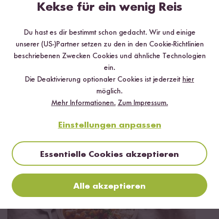
Kekse für ein wenig Reis
Du hast es dir bestimmt schon gedacht. Wir und einige
unserer (US-)Partner setzen zu den in den Cookie-Richtlinien
Jetzt sichern
beschriebenen Zwecken Cookies und ähnliche Technologien
ein.
*Das Digitale Rezeptbuch wird dir nach vollständiger Anmeldung zum Newsletter
Die Deaktivierung optionaler Cookies ist jederzeit
hier
per E-Mail zugeschickt.
möglich.
Mehr Informationen.
Zum Impressum.
Mehr Rezepte mit Bio Reis Cracker Sea
Salt
Einstellungen anpassen
Essentielle Cookies akzeptieren
Alle akzeptieren