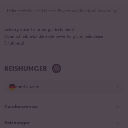
Hilfreichste
Neueste
Höchste Bewertung
Niedrigste Bewertung
Schon probiert und für gut befunden?
Dann schreib jetzt die erste Bewertung und teile deine
Erfahrung!
Land ändern
Deutschland
Kundenservice
Schweiz
Help Center & FAQ
Reishunger
Österreich