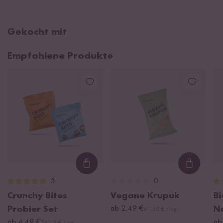
Gekocht mit
Empfohlene Produkte
Loading...
Loading
5
0
Crunchy Bites
Vegane Krupuk
Bi
Probier Set
ab 2,49 €
N
41,50 € / kg
ab 4,49 €
ab
56,13 € / kg