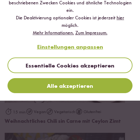
Mehr Rezepte mit Bio Reis Cracker Sea
beschriebenen Zwecken Cookies und ähnliche Technologien
ein.
Salt
Die Deaktivierung optionaler Cookies ist jederzeit
hier
möglich.
Mehr Informationen.
Zum Impressum.
Einstellungen anpassen
Essentielle Cookies akzeptieren
Alle akzeptieren
Vegan
Vegetarisch
Glutenfrei
15 min
Weihnachtliches Chili sin Carne mit Ceylon Zimt