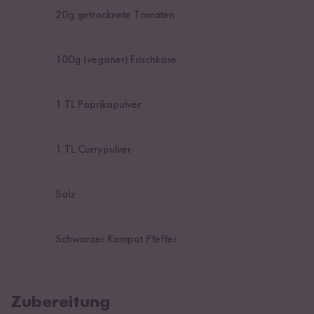
20
g getrocknete Tomaten
100
g (veganer) Frischkäse
1
TL Paprikapulver
1
TL Currypulver
Salz
Schwarzer Kampot Pfeffer
Zubereitung