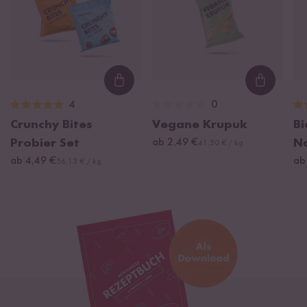
Loading...
Loading
4
0
Crunchy Bites
Vegane Krupuk
Bi
Probier Set
ab 2,49 €
N
41,50 € / kg
ab 4,49 €
ab
56,13 € / kg