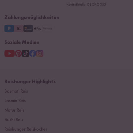
Presse
Kontrollstelle: DE-ÖKO-005
Impressum
Supermarkt
NEU
Zahlungsmöglichkeiten
3 Jahre Garantie
Soziale Medien
Reishunger Highlights
Basmati Reis
Jasmin Reis
Natur Reis
Sushi Reis
Reishunger Reiskocher