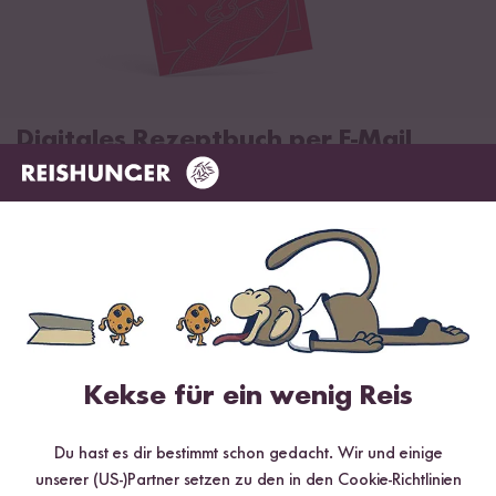
Digitales Rezeptbuch per E-Mail
✔️ 25 leckere Rezepte aus unseren bunten Kochwelten
✔️ Von Sushi über Curry bis hin zu Desserts
✔️ Inklusive Tipps & Tricks für die Zubereitung
Jetzt sichern
Kekse für ein wenig Reis
*Das Digitale Rezeptbuch wird dir nach vollständiger Anmeldung zum Newsletter
per E-Mail zugeschickt.
Du hast es dir bestimmt schon gedacht. Wir und einige
unserer (US-)Partner setzen zu den in den Cookie-Richtlinien