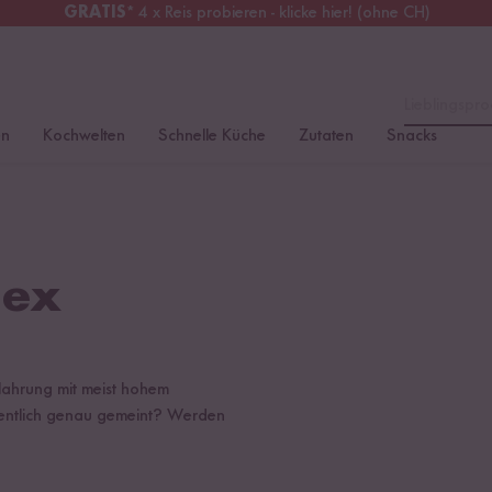
GRATIS
* 4 x Reis probieren - klicke hier! (ohne CH)
tschland
Kostenloser Versand
ab 49 €
Lieblingspro
en
Kochwelten
Schnelle Küche
Zutaten
Snacks
dex
Nahrung mit meist hohem
igentlich genau gemeint? Werden