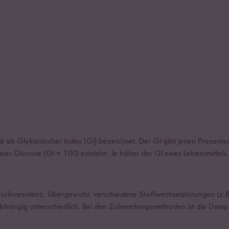
d als Glykämischer Index (GI) bezeichnet. Der GI gibt jenen Prozents
er Glucose (GI = 100) entsteht. Je höher der GI eines Lebensmittels,
 Insulinresistenz, Übergewicht, verschiedene Stoffwechselstörungen (z
sabhängig unterschiedlich. Bei den Zubereitungsmethoden ist die Dä