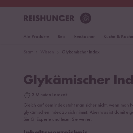
30 Tage
Rückgaberecht
Deu
Alle Produkte
Reis
Reiskocher
Küche & Koch
Start
Wissen
Glykämischer Index
Glykämischer In
3 Minuten Lesezeit
Gleich auf dem Index steht man sicher nicht, wenn man 
glykämischen Index zu sich nimmt. Aber was ist damit e
Sie GI Experte und lesen Sie weiter.
Inhaltsverzeichnis