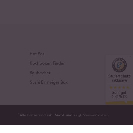
Hot Pot
Kochboxen Finder
Reisbecher
Käuferschutz
inklusive
Sushi Einsteiger Box
Sehr gut
4.81/5.00
¹
Alle Preise sind inkl. MwSt. und zzgl.
Versandkosten
.