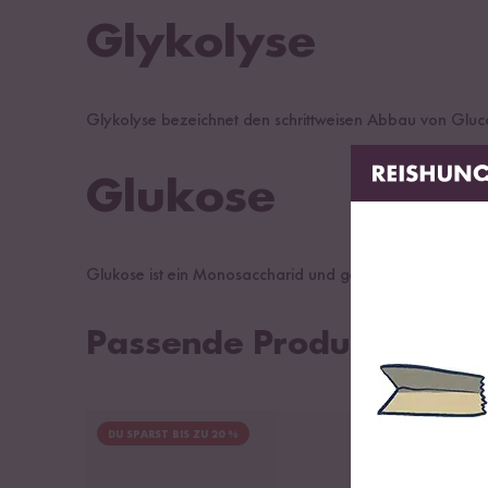
Glykolyse
Glykolyse bezeichnet den schrittweisen Abbau von Glucos
Glukose
Glukose ist ein Monosaccharid und gehört somit zu den
Passende Produkte
DU SPARST BIS ZU 20 %