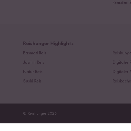
Kontrollstel
Reishunger Highlights
Basmati Reis
Reishunge
Jasmin Reis
Digitaler 
Natur Reis
Digitaler 
Sushi Reis
Reiskoche
© Reishunger 2026