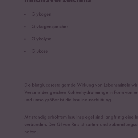
Glykogen
Glykogenspeicher
Glykolyse
Glukose
Die blutglucosesteigernde Wirkung von Lebensmitteln wir
Verzehr der gleichen Kohlenhydratmenge in Form von rein
und umso größer ist die Insulinausschüttung.
Mit ständig erhöhtem Insulinspiegel sind langfristig eine
verbunden. Der GI von Reis ist sorten- und zubereitung
halten.