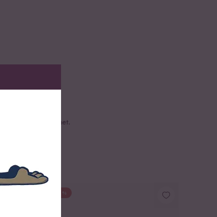
benzucker bezeichnet.
DU SPARST BIS ZU 20 %