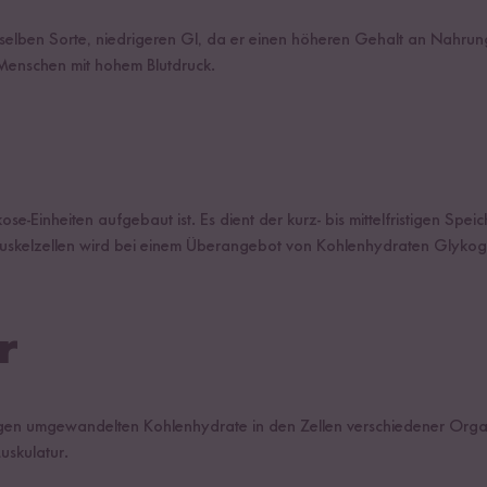
rselben Sorte, niedrigeren GI, da er einen höheren Gehalt an Nahrun
e Menschen mit hohem Blutdruck.
e-Einheiten aufgebaut ist. Es dient der kurz- bis mittelfristigen Spe
 Muskelzellen wird bei einem Überangebot von Kohlenhydraten Glyk
r
gen umgewandelten Kohlenhydrate in den Zellen verschiedener Orga
Muskulatur.