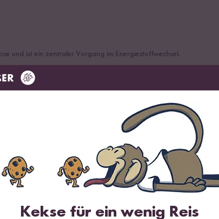
e und ist ein zentraler Vorgang im Energiestoffwechsel.
 Kohlenhydraten. Natürlich vorkommende Glukose wird auch als Trau
DU SPARST BIS ZU 20 %
Kekse für ein wenig Reis