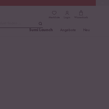
(4.81)
Trusted Shops
Merkliste
Login
Warenkorb
dukt finden ...
Sumi Launch
Angebote
Neu