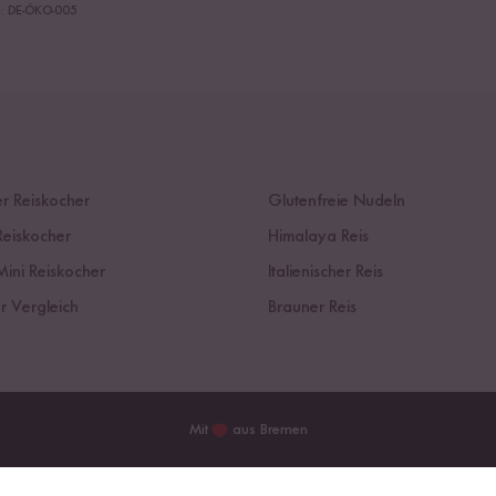
le: DE-ÖKO-005
r Reiskocher
Glutenfreie Nudeln
Reiskocher
Himalaya Reis
Mini Reiskocher
Italienischer Reis
r Vergleich
Brauner Reis
Mit
aus Bremen