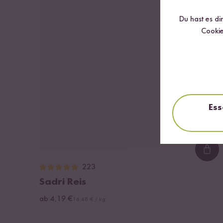
Du hast es di
Cookie
Ess
Loa
223
Sadri Reis
ab 4,19 €
16,48 € / kg