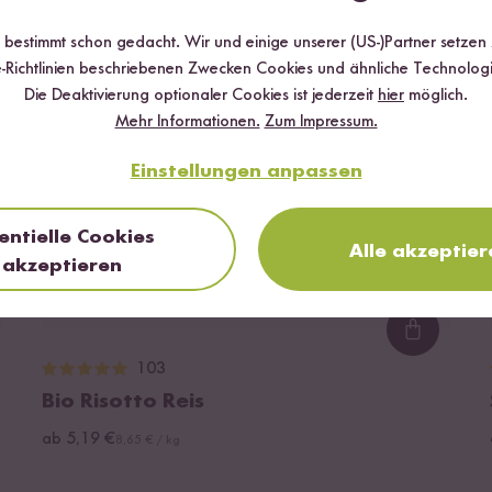
r bestimmt schon gedacht. Wir und einige unserer (US-)Partner setzen
-Richtlinien beschriebenen Zwecken Cookies und ähnliche Technologi
Die Deaktivierung optionaler Cookies ist jederzeit
hier
möglich.
Mehr Informationen.
Zum Impressum.
Einstellungen anpassen
entielle Cookies
Alle akzeptier
akzeptieren
ding...
Loading.
103
Bio Risotto Reis
ab 5,19 €
8,65 € / kg