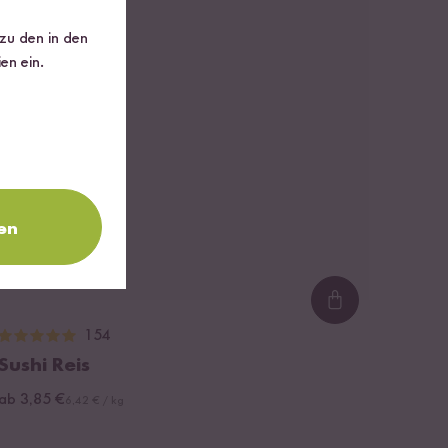
 zu den in den
en ein.
en
..
Loading...
154
Sushi Reis
ab 3,85 €
6,42 € / kg