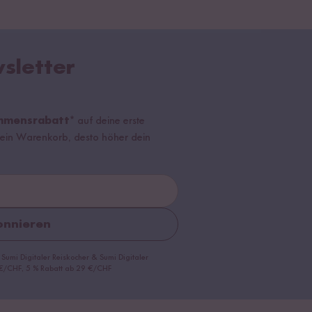
sletter
mmensrabatt*
auf deine erste
r dein Warenkorb, desto höher dein
nnieren
 Sumi Digitaler Reiskocher & Sumi Digitaler
9 €/CHF, 5 % Rabatt ab 29 €/CHF