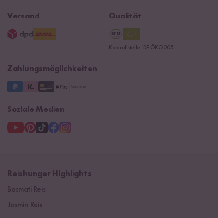
Ersatzteile
Widerrufsrecht
B2B
Navacopah
Versand
Qualität
AGB
Jobs
15 Jahre Reishunger
Datenschutzerklärung
Presse
Kontrollstelle: DE-ÖKO-005
Impressum
Supermarkt
NEU
Zahlungsmöglichkeiten
3 Jahre Garantie
Soziale Medien
Reishunger Highlights
Basmati Reis
Jasmin Reis