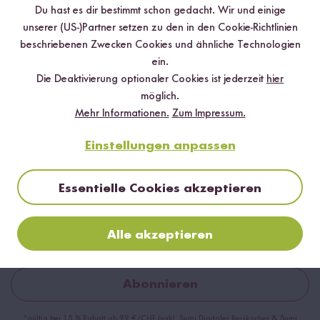
Du hast es dir bestimmt schon gedacht. Wir und einige
unserer (US-)Partner setzen zu den in den Cookie-Richtlinien
beschriebenen Zwecken Cookies und ähnliche Technologien
ein.
Die Deaktivierung optionaler Cookies ist jederzeit
hier
möglich.
Mehr Informationen.
Zum Impressum.
Einstellungen anpassen
Jetzt zum Newsletter anmelden
Sichere dir bis zu
15 % Willkommensrabatt*
auf deine
Essentielle Cookies akzeptieren
erste Bestellung. Hierbei gilt: Je voller dein Warenkorb, desto
höher dein Rabatt.
Alle akzeptieren
Abonnieren
*gültig bei 15 % Rabatt ab 99 €/CHF (exkl. Sumi Digitaler Reiskocher & Sumi