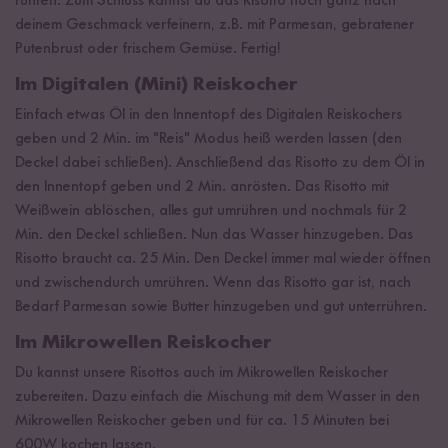
rühren. Zum Schluss kannst du das Risotto noch ganz nach
deinem Geschmack verfeinern, z.B. mit Parmesan, gebratener
Putenbrust oder frischem Gemüse. Fertig!
Im Digitalen (Mini) Reiskocher
Einfach etwas Öl in den Innentopf des Digitalen Reiskochers
geben und 2 Min. im "Reis" Modus heiß werden lassen (den
Deckel dabei schließen). Anschließend das Risotto zu dem Öl in
den Innentopf geben und 2 Min. anrösten. Das Risotto mit
Weißwein ablöschen, alles gut umrühren und nochmals für 2
Min. den Deckel schließen. Nun das Wasser hinzugeben. Das
Risotto braucht ca. 25 Min. Den Deckel immer mal wieder öffnen
und zwischendurch umrühren. Wenn das Risotto gar ist, nach
Bedarf Parmesan sowie Butter hinzugeben und gut unterrühren.
Im Mikrowellen Reiskocher
Du kannst unsere Risottos auch im Mikrowellen Reiskocher
zubereiten. Dazu einfach die Mischung mit dem Wasser in den
Mikrowellen Reiskocher geben und für ca. 15 Minuten bei
600W kochen lassen.