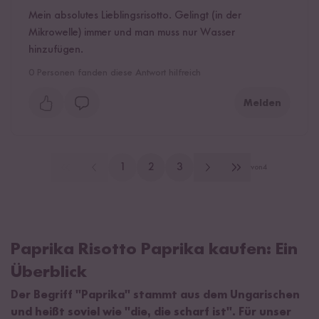
Mein absolutes Lieblingsrisotto. Gelingt (in der
Mikrowelle) immer und man muss nur Wasser
hinzufügen.
0
Personen fanden diese Antwort hilfreich
Melden
1
2
3
von
4
Paprika Risotto Paprika kaufen: Ein
Überblick
Der Begriff "Paprika" stammt aus dem Ungarischen
und heißt soviel wie "die, die scharf ist". Für unser