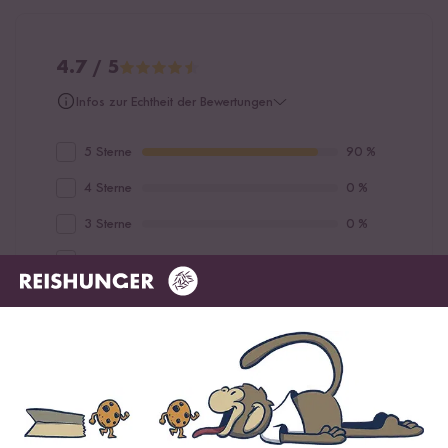
4.7 / 5
Infos zur Echtheit der Bewertungen
5 Sterne
90 %
4 Sterne
0 %
3 Sterne
0 %
2 Sterne
10 %
1 Stern
0 %
Bewerte dieses Produkt