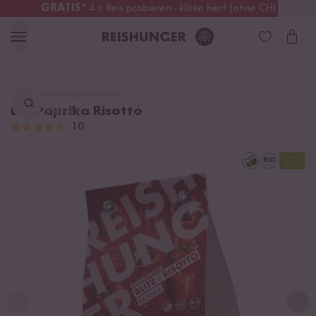
GRATIS
* 4 x Reis probieren - klicke hier! (ohne CH)
Deutschland
Kostenloser Versand
ab 49 €
Lieblingsprodukt
Bio Paprika Risotto
finden ...
10