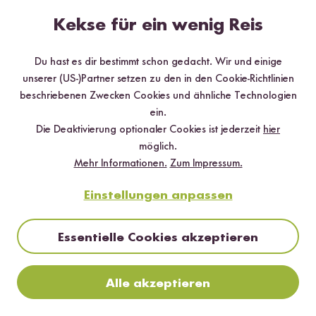
Kekse für ein wenig Reis
Hilfreichste
Neueste
Höchste Bewertung
Niedrigste Bewertung
Du hast es dir bestimmt schon gedacht. Wir und einige
unserer (US-)Partner setzen zu den in den Cookie-Richtlinien
beschriebenen Zwecken Cookies und ähnliche Technologien
Bino
20.10.2015
ein.
Die Deaktivierung optionaler Cookies ist jederzeit
hier
Sowohl Konsistenz als auch Würzung meiner Meinung
möglich.
nach optimal. Es war das erste Eurer Risottos und bin
Mehr Informationen.
Zum Impressum.
sehr gespannt auf die anderen fünf! Einfach lecker und
Einstellungen anpassen
denkbar simpel zuzubereiten (in diesem Fall auch ohne
Wein).
Essentielle Cookies akzeptieren
1
Person fand diese Antwort hilfreich
Melden
Alle akzeptieren