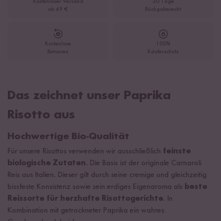
Kostenloser Versand
30 Tage
ab 49 €
Rückgaberecht
Kostenlose
100%
Retouren
Käuferschutz
Das zeichnet unser Paprika
Risotto aus
Hochwertige Bio-Qualität
Für unsere Risottos verwenden wir ausschließlich
feinste
biologische Zutaten
. Die Basis ist der originale Carnaroli
Reis aus Italien. Dieser gilt durch seine cremige und gleichzeitig
bissfeste Konsistenz sowie sein erdiges Eigenaroma als
beste
Reissorte für herzhafte Risottogerichte
. In
Kombination mit getrockneter Paprika ein wahres