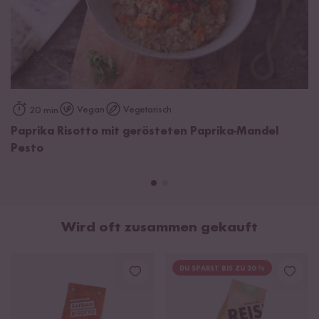
Carnaroli-Reis* 90%, Paprika* 4%, Salz*, Reismehl*,
Maisstärke*, Zwiebeln*,
Sellerie
*, Karotten*, Petersilie*, Lauch
,
Miso-Würzpulver* (
Soja
*, Reis*, Wasser, Salz, Koji-Ferment),
Hefeextrakt*, natives Olivenöl extra*, Gewürze*. *aus
kontrolliert biologischem Anbau mit der Kontrollnummer IT-BIO-
015.
Vegan
Vegetarisch
20 min
Paprika Risotto mit gerösteten Paprika-Mandel
Pesto
Wird oft zusammen gekauft
DU SPARST BIS ZU 20 %