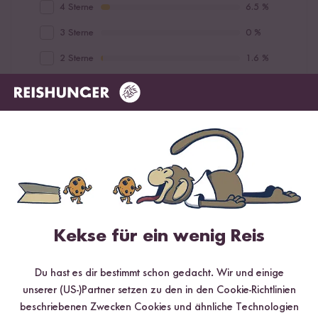
4 Sterne
6.5 %
3 Sterne
0 %
2 Sterne
1.6 %
1 Stern
3.2 %
Bewerte dieses Produkt
Hilfreichste
Neueste
Höchste Bewertung
Niedrigste Bewertung
Kekse für ein wenig Reis
Du hast es dir bestimmt schon gedacht. Wir und einige
unserer (US-)Partner setzen zu den in den Cookie-Richtlinien
Verifizierter Kauf
Nicole Rech-Rodriguez
07.09.2023
beschriebenen Zwecken Cookies und ähnliche Technologien