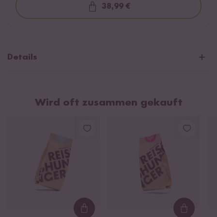
38,99 €
Loading...
Details
Reisglas
Füllmenge: 600 Gramm Reis
Wird oft zusammen gekauft
Massives, stabiles Glas - Gewicht: 720 Gramm
Höhe: 23cm
Durchmesser: 8cm
Scharfes Rundum-Druckverfahren der Verzierung und Skala
Formschöner, stabiler Alu-Deckel
Aus einer Edel-Glasfabrik in Italien
sortenspezifische Kochanleitung auf der Rückseite
Loading...
Loading