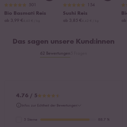
nicht spülmaschinengeeignet
501
154
Bio Basmati Reis
Sushi Reis
Bi
ab 3,99 €
ab 3,85 €
ab
6,65 € / kg
6,42 € / kg
Das sagen unsere Kund:innen
62 Bewertungen
5 Fragen
4.76 / 5
Infos zur Echtheit der Bewertungen
5 Sterne
88.7 %