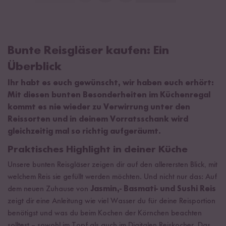
Bunte Reisgläser kaufen: Ein
Überblick
Ihr habt es euch gewünscht, wir haben euch erhört:
Mit diesen bunten Besonderheiten im Küchenregal
kommt es nie wieder zu Verwirrung unter den
Reissorten und in deinem Vorratsschank wird
gleichzeitig mal so richtig aufgeräumt.
Praktisches Highlight in deiner Küche
Unsere bunten Reisgläser zeigen dir auf den allerersten Blick, mit
welchem Reis sie gefüllt werden möchten. Und nicht nur das: Auf
dem neuen Zuhause von
Jasmin,- Basmati- und Sushi Reis
zeigt dir eine Anleitung wie viel Wasser du für deine Reisportion
benötigst und was du beim Kochen der Körnchen beachten
solltest – sowohl im Topf als auch im Digitalen Reiskocher. Das