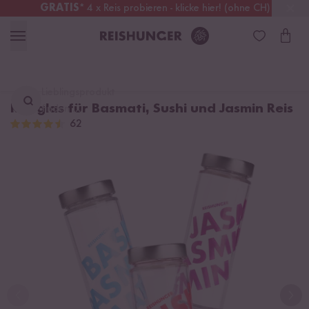
GRATIS
* 4 x Reis probieren - klicke hier! (ohne CH)
Deutschland
Kostenloser Versand
ab 49 €
Lieblingsprodukt
Reisglas für Basmati, Sushi und Jasmin Reis
finden ...
62