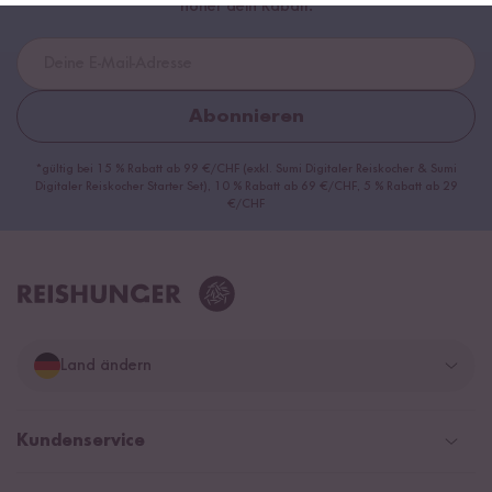
höher dein Rabatt.
Abonnieren
*gültig bei 15 % Rabatt ab 99 €/CHF (exkl. Sumi Digitaler Reiskocher & Sumi
Digitaler Reiskocher Starter Set), 10 % Rabatt ab 69 €/CHF, 5 % Rabatt ab 29
€/CHF
Land ändern
Deutschland
Kundenservice
Schweiz