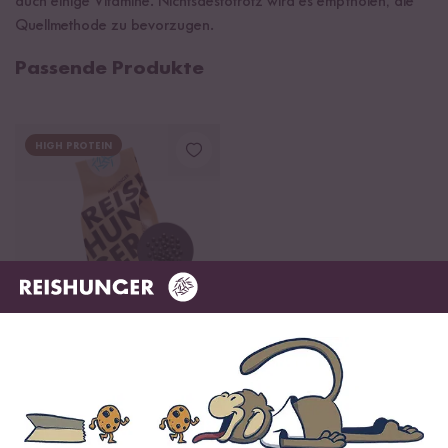
auch einige Vitamine. Nichtsdestotrotz wird es empfholen, die
Quellmethode zu bevorzugen.
Passende Produkte
HIGH PROTEIN
Loading...
11
Bio Beluga Linsen
ab 6,99 €
11,65 € / kg