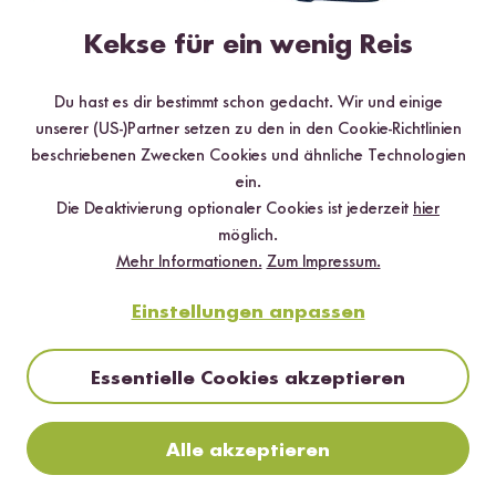
Kekse für ein wenig Reis
Du hast es dir bestimmt schon gedacht. Wir und einige
unserer (US-)Partner setzen zu den in den Cookie-Richtlinien
beschriebenen Zwecken Cookies und ähnliche Technologien
ein.
Die Deaktivierung optionaler Cookies ist jederzeit
hier
möglich.
Mehr Informationen.
Zum Impressum.
Einstellungen anpassen
Essentielle Cookies akzeptieren
Jetzt zum Newsletter anmelden
Sichere dir bis zu
15 % Willkommensrabatt*
auf deine
Alle akzeptieren
erste Bestellung. Hierbei gilt: Je voller dein Warenkorb, desto