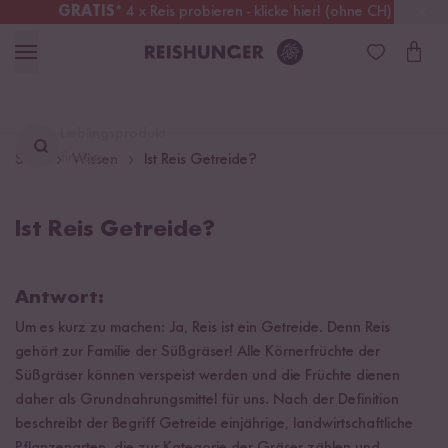
GRATIS
* 4 x Reis probieren - klicke hier! (ohne CH)
Deutschland
Kostenloser Versand
ab 49 €
Lieblingsprodukt
finden ...
Start
Wissen
Ist Reis Getreide?
Ist Reis Getreide?
Antwort:
Um es kurz zu machen: Ja, Reis ist ein Getreide. Denn Reis
gehört zur Familie der Süßgräser! Alle Körnerfrüchte der
Süßgräser können verspeist werden und die Früchte dienen
daher als Grundnahrungsmittel für uns. Nach der Definition
beschreibt der Begriff Getreide einjährige, landwirtschaftliche