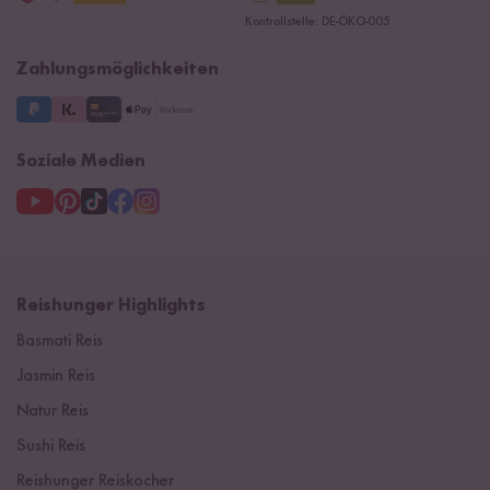
Datenschutzerklärung
Presse
Kontrollstelle: DE-ÖKO-005
Impressum
Supermarkt
NEU
Zahlungsmöglichkeiten
3 Jahre Garantie
Soziale Medien
Reishunger Highlights
Basmati Reis
Jasmin Reis
Natur Reis
Sushi Reis
Reishunger Reiskocher