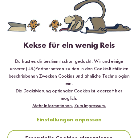
Jetzt zum Newsletter anmelden
Kekse für ein wenig Reis
Sichere dir bis zu
15 % Willkommensrabatt*
auf deine
erste Bestellung. Hierbei gilt: Je voller dein Warenkorb, desto
Du hast es dir bestimmt schon gedacht. Wir und einige
höher dein Rabatt.
unserer (US-)Partner setzen zu den in den Cookie-Richtlinien
beschriebenen Zwecken Cookies und ähnliche Technologien
ein.
Die Deaktivierung optionaler Cookies ist jederzeit
hier
Abonnieren
möglich.
Mehr Informationen.
Zum Impressum.
*gültig bei 15 % Rabatt ab 99 €/CHF (exkl. Sumi Digitaler Reiskocher & Sumi
Digitaler Reiskocher Starter Set), 10 % Rabatt ab 69 €/CHF, 5 % Rabatt ab 29
Einstellungen anpassen
€/CHF