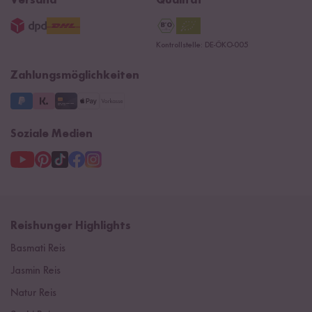
Versand
Qualität
AGB
Jobs
15 Jahre Reishunger
Datenschutzerklärung
Presse
Kontrollstelle: DE-ÖKO-005
Impressum
Supermarkt
NEU
Zahlungsmöglichkeiten
3 Jahre Garantie
Soziale Medien
Reishunger Highlights
Basmati Reis
Jasmin Reis
Natur Reis