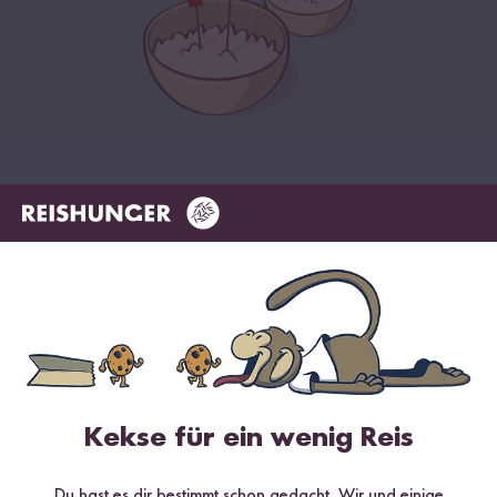
Jetzt zum Newsletter anmelden
Sichere dir bis zu
15 % Willkommensrabatt*
auf deine
erste Bestellung. Hierbei gilt: Je voller dein Warenkorb, desto
höher dein Rabatt.
Abonnieren
Kekse für ein wenig Reis
*gültig bei 15 % Rabatt ab 99 €/CHF (exkl. Sumi Digitaler Reiskocher & Sumi
Digitaler Reiskocher Starter Set), 10 % Rabatt ab 69 €/CHF, 5 % Rabatt ab 29
Du hast es dir bestimmt schon gedacht. Wir und einige
€/CHF