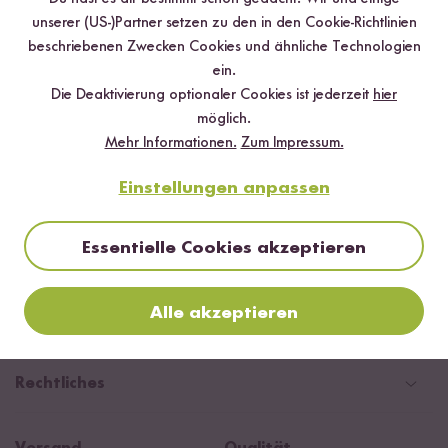
unserer (US-)Partner setzen zu den in den Cookie-Richtlinien
beschriebenen Zwecken Cookies und ähnliche Technologien
ein.
Die Deaktivierung optionaler Cookies ist jederzeit
hier
möglich.
Mehr Informationen.
Zum Impressum.
Land ändern
Einstellungen anpassen
Deutschland
Kundenservice
Schweiz
Essentielle Cookies akzeptieren
Help Center & FAQ
Reishunger
Österreich
Versand
Alle akzeptieren
Newsletter
Zahlarten
Niederlande
Geschäftliches
WhatsApp Newsletter
Gutschein
Social Media Kooperationen
Magazin & News
Rechtliches
Kontaktformular
Affiliate
Rezepte
Ersatzteile
Widerrufsrecht
B2B
Navacopah