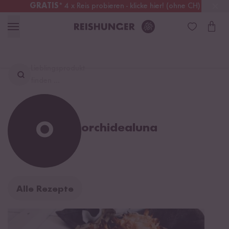
GRATIS
* 4 x Reis probieren - klicke hier! (ohne CH)
Deutschland
Kostenloser Versand
ab 49 €
Lieblingsprodukt
finden ...
O
orchidealuna
Alle Rezepte