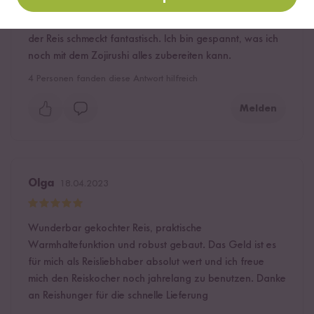
Reiskocher so einfach zu erwerben. Direkt bestellt also
bestellt und getestet. Bisher kann ich nichts bemängeln,
der Reis schmeckt fantastisch. Ich bin gespannt, was ich
noch mit dem Zojirushi alles zubereiten kann.
4
Personen fanden diese Antwort hilfreich
Melden
Olga
18.04.2023
Wunderbar gekochter Reis, praktische
Warmhaltefunktion und robust gebaut. Das Geld ist es
für mich als Reisliebhaber absolut wert und ich freue
mich den Reiskocher noch jahrelang zu benutzen. Danke
an Reishunger für die schnelle Lieferung