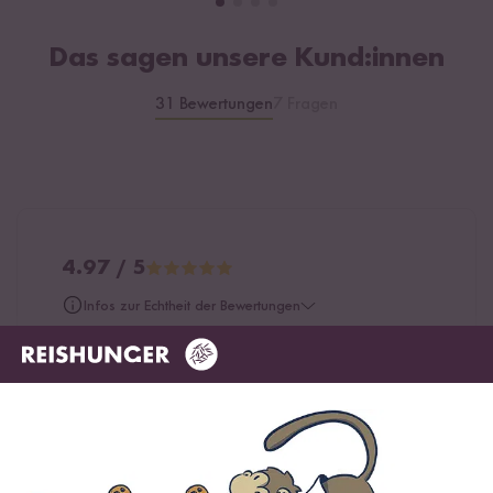
Das sagen unsere Kund:innen
31 Bewertungen
7 Fragen
4.97 / 5
Infos zur Echtheit der Bewertungen
5 Sterne
96.8 %
4 Sterne
3.2 %
3 Sterne
0 %
2 Sterne
0 %