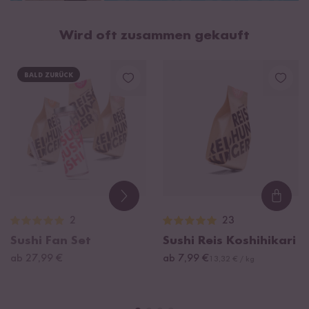
Wird oft zusammen gekauft
BALD ZURÜCK
Loadi
2
23
Sushi Fan Set
Sushi Reis Koshihikari
ab 27,99 €
ab 7,99 €
13,32 € / kg