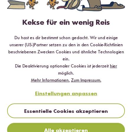
1 Stern
0 %
Kekse für ein wenig Reis
Bewerte dieses Produkt
Du hast es dir bestimmt schon gedacht. Wir und einige
unserer (US-)Partner setzen zu den in den Cookie-Richtlinien
beschriebenen Zwecken Cookies und ähnliche Technologien
ein.
Die Deaktivierung optionaler Cookies ist jederzeit
hier
Hilfreichste
Neueste
Höchste Bewertung
Niedrigste Bewertung
möglich.
Mehr Informationen.
Zum Impressum.
Einstellungen anpassen
Thomas M.
13.04.2023
Essentielle Cookies akzeptieren
Dass ich den Zojirushi Reiskocher bei Reishunger
entdeckt habe, ist der Wahnsinn! Die meisten wissen
wahrscheinlich, dass es nicht einfach ist diesen Premium
Alle akzeptieren