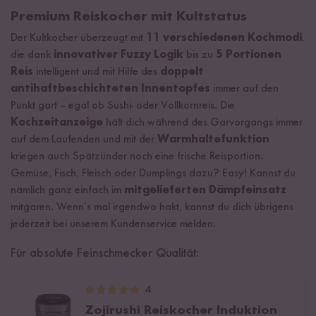
Premium Reiskocher mit Kultstatus
Der Kultkocher überzeugt mit
11 verschiedenen Kochmodi
,
die dank
innovativer Fuzzy Logik
bis zu
5 Portionen
Reis
intelligent und mit Hilfe des
doppelt
antihaftbeschichteten Innentopfes
immer auf den
Punkt gart – egal ob Sushi- oder Vollkornreis. Die
Kochzeitanzeige
hält dich während des Garvorgangs immer
auf dem Laufenden und mit der
Warmhaltefunktion
kriegen auch Spätzünder noch eine frische Reisportion.
Gemüse, Fisch, Fleisch oder Dumplings dazu? Easy! Kannst du
nämlich ganz einfach im
mitgelieferten Dämpfeinsatz
mitgaren. Wenn’s mal irgendwo hakt, kannst du dich übrigens
jederzeit bei unserem Kundenservice melden.
Für absolute Feinschmecker Qualität:
4
Zojirushi Reiskocher Induktion