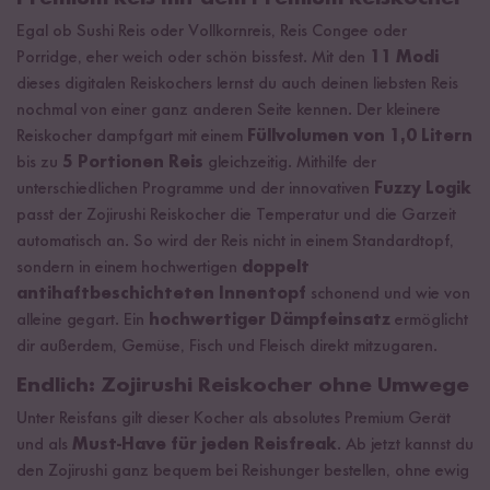
Egal ob Sushi Reis oder Vollkornreis, Reis Congee oder
Porridge, eher weich oder schön bissfest. Mit den
11 Modi
dieses digitalen Reiskochers lernst du auch deinen liebsten Reis
nochmal von einer ganz anderen Seite kennen. Der kleinere
Reiskocher dampfgart mit einem
Füllvolumen von 1,0 Litern
bis zu
5 Portionen Reis
gleichzeitig. Mithilfe der
unterschiedlichen Programme und der innovativen
Fuzzy Logik
passt der Zojirushi Reiskocher die Temperatur und die Garzeit
automatisch an. So wird der Reis nicht in einem Standardtopf,
sondern in einem hochwertigen
doppelt
antihaftbeschichteten Innentopf
schonend und wie von
alleine gegart. Ein
hochwertiger Dämpfeinsatz
ermöglicht
dir außerdem, Gemüse, Fisch und Fleisch direkt mitzugaren.
Endlich: Zojirushi Reiskocher ohne Umwege
Unter Reisfans gilt dieser Kocher als absolutes Premium Gerät
und als
Must-Have für jeden Reisfreak
. Ab jetzt kannst du
den Zojirushi ganz bequem bei Reishunger bestellen, ohne ewig