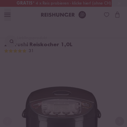
GRATIS
* 4 x Reis probieren - klicke hier! (ohne CH)
Deutschland
Kostenloser Versand
ab 49 €
Lieblingsprodukt
Zojirushi Reiskocher 1,0L
finden ...
31