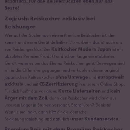
erhältlich. Für alle Reisverrückten eben nur das
Beste!
Zojirushi Reiskocher exklusiv bei
Reishunger
Wer auf der Suche nach einem Premium Reiskocher ist, der
kommt an diesem Gerät definitiv nicht vorbei – das ist auch uns
von Reishunger klar. Der
Kultkocher Made in Japan
ist ein
absolutes Premium Produkt und schon lange ein etabliertes
Gerät, wenn es um das Thema Reiskochen geht. Deswegen sind
wir in die Offensive gegangen und verkaufen diesen original
japanischen Kultreiskocher
ohne Umwege
und
europaweit
exklusiv
und mit
CE-Zertifizierung
in unserem Online Shop.
Für dich heißt das vor allem:
Kurze Lieferzeiten
und
kein
Ärger mit dem Zoll
, denn der Reiskocher wird direkt aus
unserem Lager in Bremen versandt. Starallüren? Denkste!
Wenn’s mal hakt, dann hilft dir die deutsche
Bedienungsanleitung und natürlich
unser Kundenservice
.
Premium Reis mit dem Premium Reiskocher