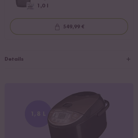
1,0 l
549,99 €
Loading...
Details
Exklusiv an den europäischen Markt angepasst
CE Zertifiziert
Digitaler Reiskocher mit LED-Display
Fuzzy Logik Kochtechnologie für perfekt gegarten Reis
11 Programme inkl. 9 spezielle Reismodi
Kochzeitanzeige
Timer- und Warmhaltefunktion für bis zu 24 Stunden