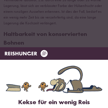
Verminderte Qualität, z.B. durch eine zu lange oder zu warme
Lagerung, lässt sich an verblasster Farbe der Hülsenfrucht oder
einem runzligen Aussehen erkennen. Ist dies der Fall, bedarf es
ein wenig mehr Zeit bis sie verzehrfertig sind, da eine lange
Lagerung die Kochzeit verlängert.
Haltbarkeit von konservierten
Bohnen
Bei ungeöffneten Konserven ist lediglich auf das
Mindesthaltbarkeitsdatum zu achten. Dies beträgt nach dem
Kauf oft noch mehrere Jahre. Bei geöffneten Konservendosen
sollte jedoch darauf geachtet werden, dass sie möglichst
innerhalb von 2 Tagen verbraucht werden. Die geöffnete Dose
dazu luftdicht verschließen und im Kühlschrank aufbewahren.
Passende Produkte
Kekse für ein wenig Reis