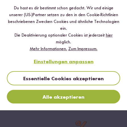
BESTSELLER
Du hast es dir bestimmt schon gedacht. Wir und einige
unserer (US-)Partner setzen zu den in den Cookie-Richtlinien
beschriebenen Zwecken Cookies und ähnliche Technologien
ein.
Die Deaktivierung optionaler Cookies ist jederzeit
hier
möglich.
Mehr Informationen.
Zum Impressum.
Loading...
Einstellungen anpassen
208
Reisglas
Essentielle Cookies akzeptieren
ab 13,49 €
Alle akzeptieren