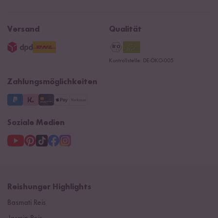
Kontaktformular
Affiliate
Rezepte
Ersatzteile
Widerrufsrecht
B2B
Navacopah
Versand
Qualität
AGB
Jobs
15 Jahre Reishunger
Datenschutzerklärung
Presse
Kontrollstelle: DE-ÖKO-005
Impressum
Supermarkt
NEU
Zahlungsmöglichkeiten
3 Jahre Garantie
Soziale Medien
Reishunger Highlights
Basmati Reis