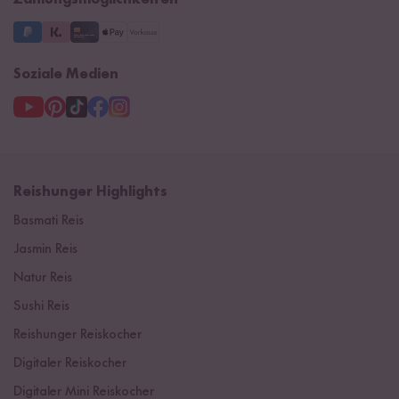
Zahlungsmöglichkeiten
3 Jahre Garantie
Soziale Medien
Reishunger Highlights
Basmati Reis
Jasmin Reis
Natur Reis
Sushi Reis
Reishunger Reiskocher
Digitaler Reiskocher
Digitaler Mini Reiskocher