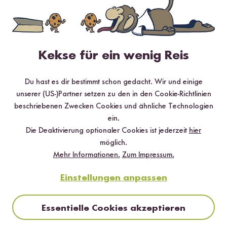
Kekse für ein wenig Reis
Digitales Rezeptbuch per E-Mail
Du hast es dir bestimmt schon gedacht. Wir und einige
✔️ 25 leckere Rezepte aus unseren bunten Kochwelten
unserer (US-)Partner setzen zu den in den Cookie-Richtlinien
✔️ Von Sushi über Curry bis hin zu Desserts
beschriebenen Zwecken Cookies und ähnliche Technologien
✔️ Inklusive Tipps & Tricks für die Zubereitung
ein.
Die Deaktivierung optionaler Cookies ist jederzeit
hier
möglich.
Mehr Informationen.
Zum Impressum.
Einstellungen anpassen
Jetzt sichern
Essentielle Cookies akzeptieren
*Das Digitale Rezeptbuch wird dir nach vollständiger Anmeldung zum Newsletter
per E-Mail zugeschickt.