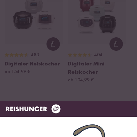
Loading...
Loading
483
404
Digitaler Reiskocher
Digitaler Mini
ab 154,99 €
Reiskocher
ab 104,99 €