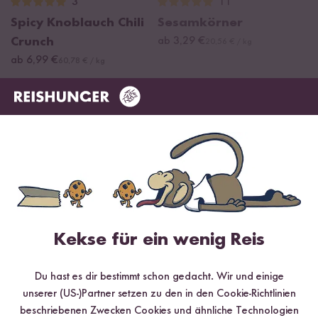
3
11
Spicy Knoblauch Chili
Sesamkörner
Crunch
ab 3,29 €
20,56 € / kg
ab 6,99 €
60,78 € / kg
Empfohlene Produkte
Kekse für ein wenig Reis
Loading...
Loading
19
33
Du hast es dir bestimmt schon gedacht. Wir und einige
Lemongrass Chili
Bio Sesamöl
S
unserer (US-)Partner setzen zu den in den Cookie-Richtlinien
Crunch
ab 9,39 €
Ch
37,56 € / L
beschriebenen Zwecken Cookies und ähnliche Technologien