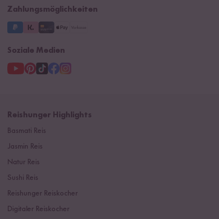
Zahlungsmöglichkeiten
3 Jahre Garantie
Soziale Medien
Reishunger Highlights
Basmati Reis
Jasmin Reis
Natur Reis
Sushi Reis
Reishunger Reiskocher
Digitaler Reiskocher