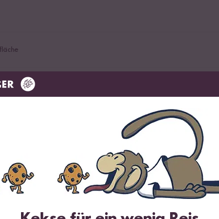
fläche
Kekse für ein wenig Reis