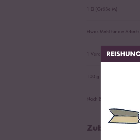
1
Ei (Größe M)
Etwas Mehl für die Arbeits
1
Verquirtles Ei
100
g Kuvertüre
Nach Belieben Streusel
Zubereitung