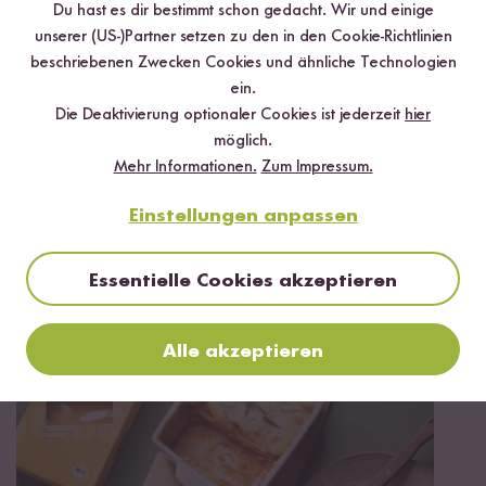
Du hast es dir bestimmt schon gedacht. Wir und einige
unserer (US-)Partner setzen zu den in den Cookie-Richtlinien
beschriebenen Zwecken Cookies und ähnliche Technologien
Jetzt sichern
ein.
Die Deaktivierung optionaler Cookies ist jederzeit
hier
*Das Digitale Rezeptbuch wird dir nach vollständiger Anmeldung zum Newsletter
möglich.
per E-Mail zugeschickt.
Mehr Informationen.
Zum Impressum.
Mehr Rezepte mit Reispasta Lasagne
Einstellungen anpassen
aus Reis und Mais
Essentielle Cookies akzeptieren
Alle akzeptieren