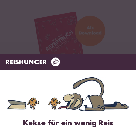
Digitales Rezeptbuch per E-Mail
✔️ 25 leckere Rezepte aus unseren bunten Kochwelten
✔️ Von Sushi über Curry bis hin zu Desserts
✔️ Inklusive Tipps & Tricks für die Zubereitung
Kekse für ein wenig Reis