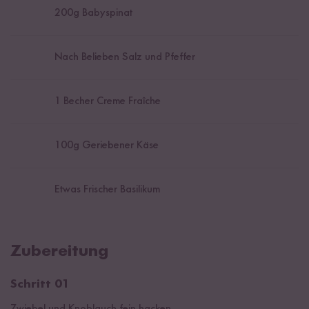
200
g Babyspinat
Nach Belieben Salz und Pfeffer
1
Becher Creme Fraîche
100
g Geriebener Käse
Etwas Frischer Basilikum
Zubereitung
Schritt 01
Zwiebel und Knoblauch fein hacken.