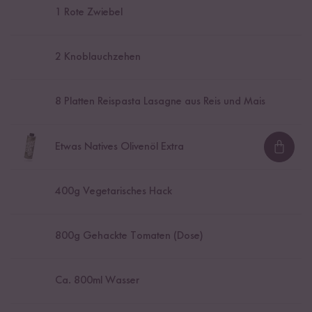
1
Rote Zwiebel
2
Knoblauchzehen
8
Platten Reispasta Lasagne aus Reis und Mais
Etwas Natives Olivenöl Extra
Loadi
400
g Vegetarisches Hack
800
g Gehackte Tomaten (Dose)
Ca.
800
ml Wasser