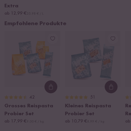
Extra
ab 12,99 €
25,98 € / L
Empfohlene Produkte
Loading...
Loading
42
51
Grosses Reispasta
Kleines Reispasta
Re
Probier Set
Probier Set
Re
ab 17,99 €
ab 10,79 €
ab
9,00 € / kg
8,99 € / kg