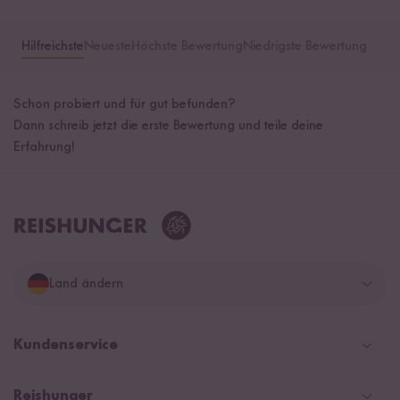
Hilfreichste
Neueste
Höchste Bewertung
Niedrigste Bewertung
Schon probiert und für gut befunden?
Dann schreib jetzt die erste Bewertung und teile deine
Erfahrung!
Land ändern
Deutschland
Kundenservice
Schweiz
Help Center & FAQ
Reishunger