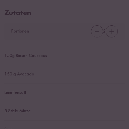
Zutaten
Portionen
2
150
g Riesen Couscous
150
g Avocado
Limettensaft
5
Stiele Minze