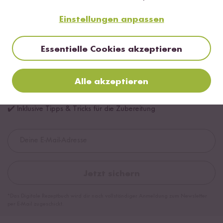
Einstellungen anpassen
Essentielle Cookies akzeptieren
Digitales Rezeptbuch per E-Mail
Alle akzeptieren
✔️ 25 leckere Rezepte aus unseren bunten Kochwelten
✔️ Von Sushi über Curry bis hin zu Desserts
✔️ Inklusive Tipps & Tricks für die Zubereitung
Jetzt sichern
*Das Digitale Rezeptbuch wird dir nach vollständiger Anmeldung zum Newsletter
per E-Mail zugeschickt.