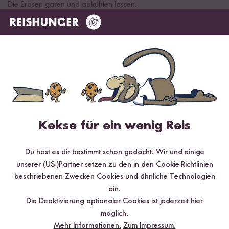
Die Erbsen garen und abkühlen lassen.
Gurke und Feta in kleine Würfel schneiden.
Alle Zutaten vorsichtig miteinander verrühren und bis zum
Verzehr kühl stellen.
FERTIG
Kekse für ein wenig Reis
Gekocht mit
Du hast es dir bestimmt schon gedacht. Wir und einige
unserer (US-)Partner setzen zu den in den Cookie-Richtlinien
beschriebenen Zwecken Cookies und ähnliche Technologien
ein.
Die Deaktivierung optionaler Cookies ist jederzeit
hier
möglich.
Mehr Informationen.
Zum Impressum.