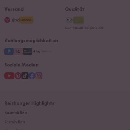
Ersatzteile
Widerrufsrecht
B2B
Navacopah
Versand
Qualität
AGB
Jobs
15 Jahre Reishunger
Datenschutzerklärung
Presse
Kontrollstelle: DE-ÖKO-005
Impressum
Supermarkt
NEU
Zahlungsmöglichkeiten
3 Jahre Garantie
Soziale Medien
Reishunger Highlights
Basmati Reis
Jasmin Reis