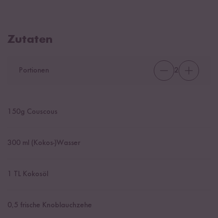
Zutaten
Portionen
2
150
g Couscous
300
ml (Kokos-)Wasser
1
TL Kokosöl
0,5
frische Knoblauchzehe