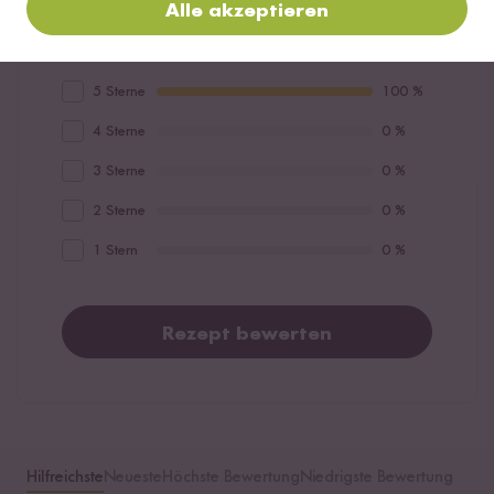
Alle akzeptieren
5 / 5
5 Sterne
100 %
4 Sterne
0 %
3 Sterne
0 %
2 Sterne
0 %
1 Stern
0 %
Rezept bewerten
Hilfreichste
Neueste
Höchste Bewertung
Niedrigste Bewertung