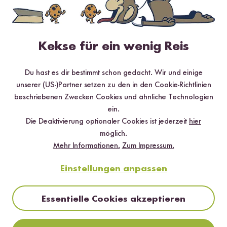
Digitales Rezeptbuch per E-Mail
Kekse für ein wenig Reis
✔️ 25 leckere Rezepte aus unseren bunten Kochwelten
✔️ Von Sushi über Curry bis hin zu Desserts
Du hast es dir bestimmt schon gedacht. Wir und einige
✔️ Inklusive Tipps & Tricks für die Zubereitung
unserer (US-)Partner setzen zu den in den Cookie-Richtlinien
beschriebenen Zwecken Cookies und ähnliche Technologien
ein.
Die Deaktivierung optionaler Cookies ist jederzeit
hier
möglich.
Jetzt sichern
Mehr Informationen.
Zum Impressum.
*Das Digitale Rezeptbuch wird dir nach vollständiger Anmeldung zum Newsletter
Einstellungen anpassen
per E-Mail zugeschickt.
Essentielle Cookies akzeptieren
Bewertungen