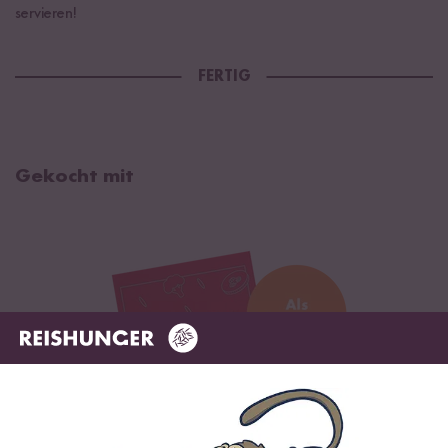
servieren!
FERTIG
Gekocht mit