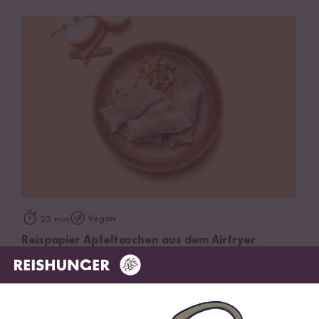
Vegan
25 min
Reispapier Apfeltaschen aus dem Airfryer