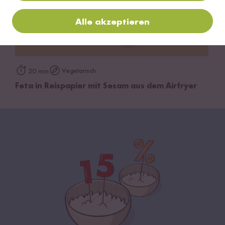
Alle akzeptieren
Vegetarisch
20 min
Feta in Reispapier mit Sesam aus dem Airfryer