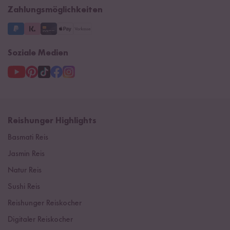
Zahlungsmöglichkeiten
3 Jahre Garantie
Soziale Medien
Reishunger Highlights
Basmati Reis
Jasmin Reis
Natur Reis
Sushi Reis
Reishunger Reiskocher
Digitaler Reiskocher