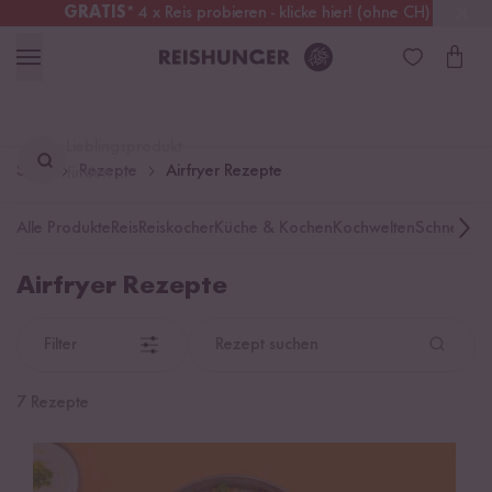
GRATIS
* 4 x Reis probieren - klicke hier! (ohne CH)
Deutschland
Kostenloser Versand
ab 49 €
Lieblingsprodukt
Start
Rezepte
Airfryer Rezepte
finden ...
Alle Produkte
Reis
Reiskocher
Küche & Kochen
Kochwelten
Schnelle K
Airfryer Rezepte
Filter
Rezept suchen
7 Rezepte