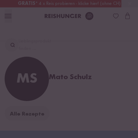
GRATIS
* 4 x Reis probieren - klicke hier! (ohne CH)
Deutschland
Kostenloser Versand
ab 49 €
Lieblingsprodukt
finden ...
MS
Mato Schulz
Alle Rezepte