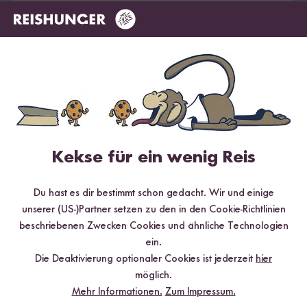
Abonnieren
*gültig bei 15 % Rabatt ab 99 €/CHF (exkl. Sumi Digitaler Reiskocher & Sumi
Digitaler Reiskocher Starter Set), 10 % Rabatt ab 69 €/CHF, 5 % Rabatt ab 29
€/CHF
Kekse für ein wenig Reis
Land ändern
Du hast es dir bestimmt schon gedacht. Wir und einige
unserer (US-)Partner setzen zu den in den Cookie-Richtlinien
Deutschland
beschriebenen Zwecken Cookies und ähnliche Technologien
Kundenservice
ein.
Schweiz
Die Deaktivierung optionaler Cookies ist jederzeit
hier
Help Center & FAQ
Reishunger
möglich.
Österreich
Versand
Mehr Informationen.
Zum Impressum.
Newsletter
Zahlarten
Niederlande
Geschäftliches