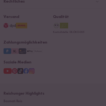
Magazin & News
Rechtliches
Kontaktformular
Affiliate
Rezepte
Ersatzteile
Widerrufsrecht
B2B
Navacopah
Versand
Qualität
AGB
Jobs
15 Jahre Reishunger
Datenschutzerklärung
Presse
Kontrollstelle: DE-ÖKO-005
Impressum
Supermarkt
NEU
Zahlungsmöglichkeiten
3 Jahre Garantie
Soziale Medien
Reishunger Highlights
Basmati Reis