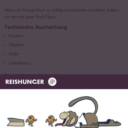
Wenn du fotografisch so richtig durchstarten möchtest, haben
wir hier ein paar Profi-Tipps:
Technische Austattung
Kamera
Objektiv
Stativ
Faltreflektor
Das richtige Licht
Fotografiere am besten bei Tageslicht am Fenster, möglichst
ohne direkte Sonneneinstrahlung
Licht ggf. mit einem dünnen weißen Stoff (inneres eines
Faltreflektor) weicher machen
Schatten kannst du mit Reflektoren oder Styroporplatten
aufhellen