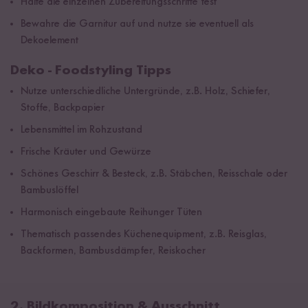
Halte die einzelnen Zubereitungsschritte fest
Bewahre die Garnitur auf und nutze sie eventuell als
Dekoelement
Deko - Foodstyling Tipps
Nutze unterschiedliche Untergründe, z.B. Holz, Schiefer,
Stoffe, Backpapier
Lebensmittel im Rohzustand
Frische Kräuter und Gewürze
Schönes Geschirr & Besteck, z.B. Stäbchen, Reisschale oder
Bambuslöffel
Harmonisch eingebaute Reihunger Tüten
Thematisch passendes Küchenequipment, z.B. Reisglas,
Backformen, Bambusdämpfer, Reiskocher
2. Bildkomposition & Ausschnitt