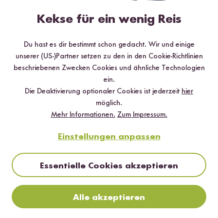
Bei Dunkelheit mit künstlichem Licht arbeiten, z.B. mit einer
Kekse für ein wenig Reis
Softbox oder Blitz
Normale Lampen sind nicht so gut geeignet, da sie zu wenig
Du hast es dir bestimmt schon gedacht. Wir und einige
Licht liefern und oft nicht farbneutral sind.
unserer (US-)Partner setzen zu den in den Cookie-Richtlinien
Die Verschlusszeit
beschriebenen Zwecken Cookies und ähnliche Technologien
ein.
Während der Verschlusszeit wird auf dem Sensor abgebildet,
Die Deaktivierung optionaler Cookies ist jederzeit
hier
was in der Zeit des Lichteinfalls passiert.
möglich.
Mehr Informationen.
Zum Impressum.
Die Blendenöffnung
Einstellungen anpassen
Eine kleine Öffnung lässt nur wenig Licht durch und sorgt für viel
schärfe. Eine große Blendenöffnung hingegen lässt viel Licht
Essentielle Cookies akzeptieren
durch und bringt somit viel unschärfe.
Alle akzeptieren
Der ISO Wert
Versuche möglichst einen niedrigen ISO Wert zu nutzen. Denn