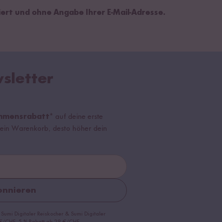
iert und ohne Angabe Ihrer E-Mail-Adresse.
sletter
mmensrabatt*
auf deine erste
r dein Warenkorb, desto höher dein
nnieren
 Sumi Digitaler Reiskocher & Sumi Digitaler