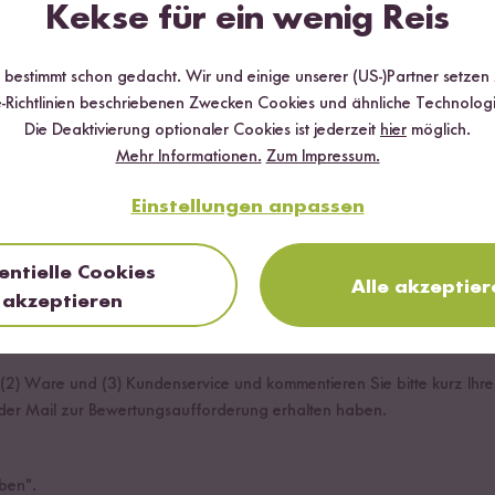
Kekse für ein wenig Reis
r bestimmt schon gedacht. Wir und einige unserer (US-)Partner setzen
-Richtlinien beschriebenen Zwecken Cookies und ähnliche Technologi
Die Deaktivierung optionaler Cookies ist jederzeit
hier
möglich.
Mehr Informationen.
Zum Impressum.
Einstellungen anpassen
entielle Cookies
Alle akzeptier
akzeptieren
 Produkte zu bewerten.
, (2) Ware und (3) Kundenservice und kommentieren Sie bitte kurz Ihr
n der Mail zur Bewertungsaufforderung erhalten haben.
eben".