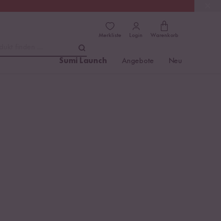
(4.81)
Trusted Shops
Merkliste
Login
Warenkorb
dukt finden ...
Sumi Launch
Angebote
Neu