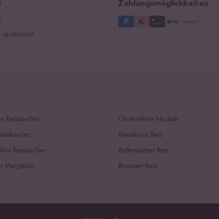
t
Zahlungsmöglichkeiten
le: DE-ÖKO-005
r Reiskocher
Glutenfreie Nudeln
Reiskocher
Himalaya Reis
Mini Reiskocher
Italienischer Reis
r Vergleich
Brauner Reis