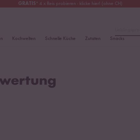
GRATIS
* 4 x Reis probieren - klicke hier! (ohne CH)
tschland
Kostenloser Versand
ab 49 €
Lieblingspro
en
Kochwelten
Schnelle Küche
Zutaten
Snacks
ewertung