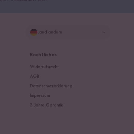
9 €/CHF, 5 % Rabatt ab 29 €/CHF
Land ändern
Deutschland
Rechtliches
Schweiz
Widerrufsrecht
Österreich
AGB
Datenschutzerklärung
Niederlande
Impressum
3 Jahre Garantie