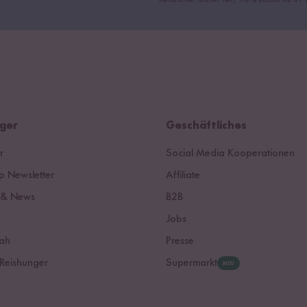
Reiskocher Starter Set), 10 % Rabatt ab 6
ger
Geschäftliches
r
Social Media Kooperationen
 Newsletter
Affiliate
 & News
B2B
Jobs
ah
Presse
Reishunger
Supermarkt
NEU