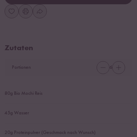
Zutaten
Portionen
6
80
g Bio Mochi Reis
45
g Wasser
20
g Proteinpulver (Geschmack nach Wunsch)