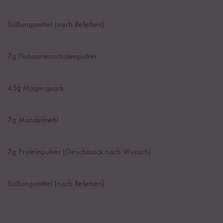
Süßungsmittel (nach Belieben)
7
g Flohsamenschalenpulver
45
g Magerquark
7
g Mandelmehl
7
g Proteinpulver (Geschmack nach Wunsch)
Süßungsmittel (nach Belieben)