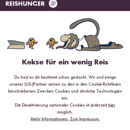
Den abgekühlten Mochi-Reis nun mit dem Wasser in einen
Standmixer geben und gut pürieren.
Schritt 04
Nun die restlichen Zutaten hinzufügen und gut vermischen
(Achtung sehr klebrige und feste Konsistenz).
Das Ganze für ca. 10 min quellen lassen.
Kekse für ein wenig Reis
Schritt 05
Nun die Masse in 6 Portionen aufteilen.
Du hast es dir bestimmt schon gedacht. Wir und einige
TIPP: die Hände immer wieder leicht anfeuchten, da die Masse
unserer (US-)Partner setzen zu den in den Cookie-Richtlinien
sehr klebrig ist. Je eine kleine Eispraline zu einer Portion geben
beschriebenen Zwecken Cookies und ähnliche Technologien
und zu einer Kugel formen, sodass sich die Eispraline in der
ein.
Mitte der Kugel befindet.
Die Deaktivierung optionaler Cookies ist jederzeit
hier
möglich.
Schritt 06
Mehr Informationen.
Zum Impressum.
Vor dem Servieren, nochmals für ca. 2 Std. ins Gefrierfach