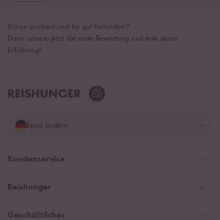
Schon probiert und für gut befunden?
Dann schreib jetzt die erste Bewertung und teile deine
Erfahrung!
Land ändern
Deutschland
Kundenservice
Schweiz
Help Center & FAQ
Reishunger
Österreich
Versand
Newsletter
Zahlarten
Niederlande
Geschäftliches