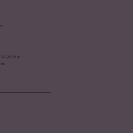
en.
inzugeben.
ren.