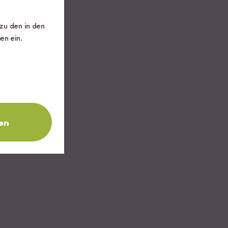
 zu den in den
en ein.
en