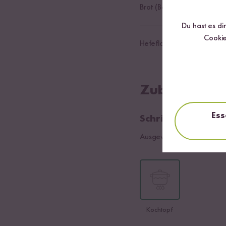
Brot (Baguette)
Du hast es di
Cookie
Hefeflocken
Zubereitung
Ess
Schritt 01
Ausgewählte Sorte:
Kochtopf