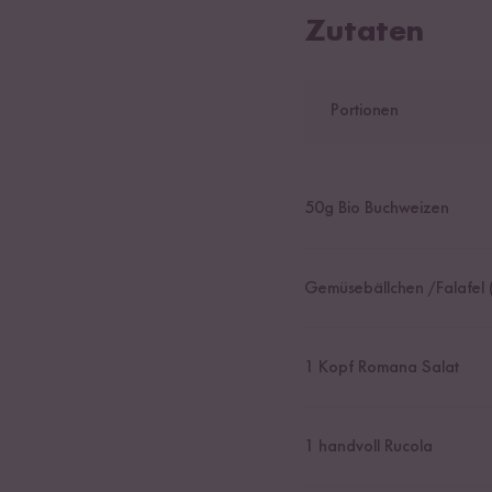
Zutaten
Portionen
50
g Bio Buchweizen
Gemüsebällchen /Falafel (
1
Kopf Romana Salat
1
handvoll Rucola