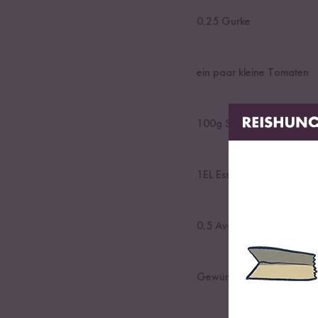
0,25
Gurke
ein paar kleine Tomaten
100
g Soja Joghurt
1
EL Essig
0,5
Avocado
Gewürze (Salz, Pfeffer, Chi