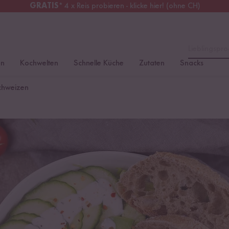
GRATIS
* 4 x Reis probieren - klicke hier! (ohne CH)
tschland
Kostenloser Versand
ab 49 €
Lieblingspro
en
Kochwelten
Schnelle Küche
Zutaten
Snacks
chweizen