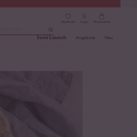
(4.81)
Trusted Shops
Merkliste
Login
Warenkorb
dukt finden ...
Sumi Launch
Angebote
Neu