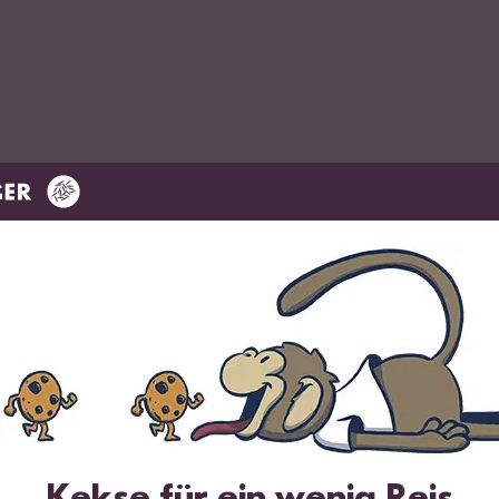
li, Basilikum)
Kekse für ein wenig Reis