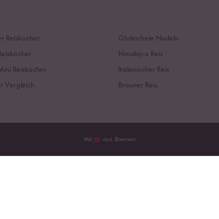
r Reiskocher
Glutenfreie Nudeln
Reiskocher
Himalaya Reis
Mini Reiskocher
Italienischer Reis
r Vergleich
Brauner Reis
Mit
aus Bremen