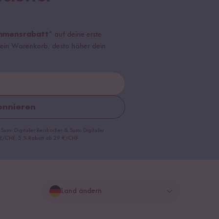
mmensrabatt*
auf deine erste
r dein Warenkorb, desto höher dein
nnieren
 Sumi Digitaler Reiskocher & Sumi Digitaler
9 €/CHF, 5 % Rabatt ab 29 €/CHF
Land ändern