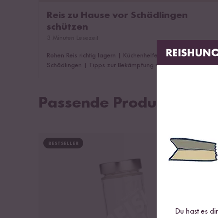
Reis zu Hause vor Schädlingen
schützen
3 Minuten Lesezeit
Rohen Reis richtig lagern
|
Küchenhelfer zum Schutz vor
Schädlingen
|
Tipps zur Bekämpfung von Schädlingen,
wenn es zu spät ist
|
Das könnte dich auch interessieren!
Passende Produkte
BESTSELLER
Du hast es di