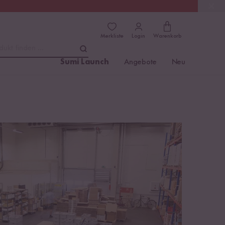
(4.81)
Trusted Shops
Merkliste
Login
Warenkorb
dukt finden ...
Sumi Launch
Angebote
Neu