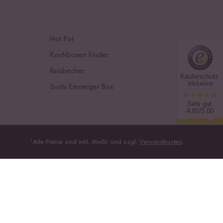
Hot Pot
Kochboxen Finder
Reisbecher
Käuferschutz
inklusive
Sushi Einsteiger Box
Sehr gut
4.81/5.00
¹
Alle Preise sind inkl. MwSt. und zzgl.
Versandkosten
.