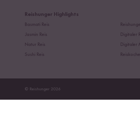
Reishunger Highlights
Basmati Reis
Reishunge
Jasmin Reis
Digitaler 
Natur Reis
Digitaler 
Sushi Reis
Reiskoche
© Reishunger 2026