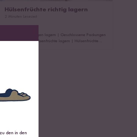
Hülsenfrüchte richtig lagern
2 Minuten Lesezeit
Geöffnete Packungen lagern
|
Geschlossene Packungen
lagern
|
Frische Hülsenfrüchte lagern
|
Hülsenfrüchte
falsch gelagert
 zu den in den