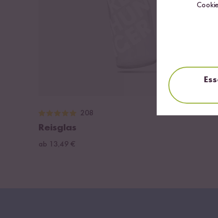
Cookie
Ess
Loa
208
Reisglas
ab 13,49 €