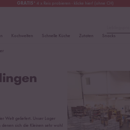
GRATIS
* 4 x Reis probieren - klicke hier! (ohne CH)
tschland
Kostenloser Versand
ab 49 €
Lieblingspro
en
Kochwelten
Schnelle Küche
Zutaten
Snacks
er
lingen
r Welt geliefert. Unser Lager
n denen sich die Kleinen sehr wohl