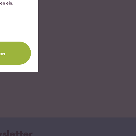
en ein.
en
sletter