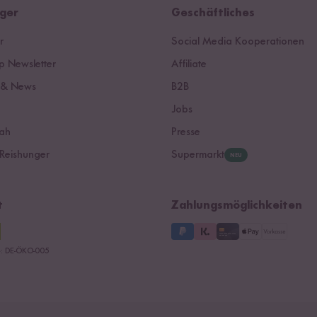
ger
Geschäftliches
r
Social Media Kooperationen
 Newsletter
Affiliate
 & News
B2B
Jobs
ah
Presse
Reishunger
Supermarkt
NEU
t
Zahlungsmöglichkeiten
le: DE-ÖKO-005