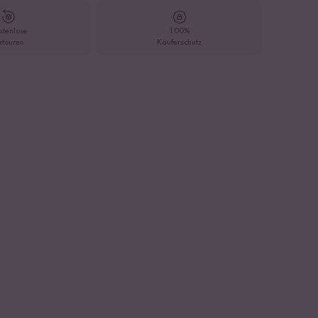
stenlose
100%
etouren
Käuferschutz