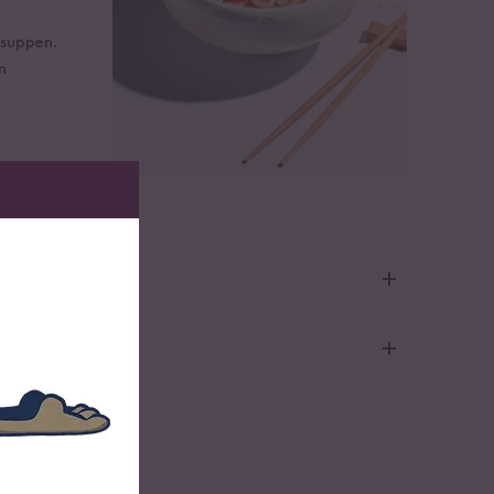
lsuppen.
n
ge zum Prickeln und deine Geschmacksnerven zum