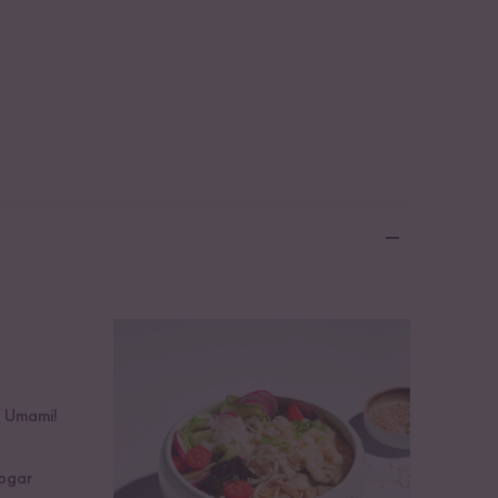
: Umami!
sogar