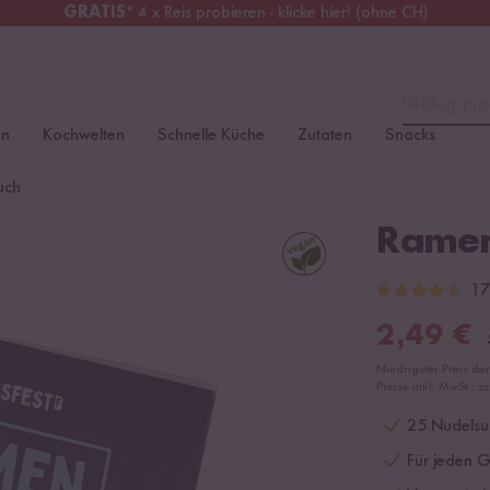
GRATIS
* 4 x Reis probieren - klicke hier! (ohne CH)
tschland
Kostenloser Versand
ab 49 €
Lieblingspro
en
Kochwelten
Schnelle Küche
Zutaten
Snacks
uch
Ramen
17
2,49
€
Niedrigster Preis de
Preise inkl. MwSt., z
25 Nudelsu
Für jeden G