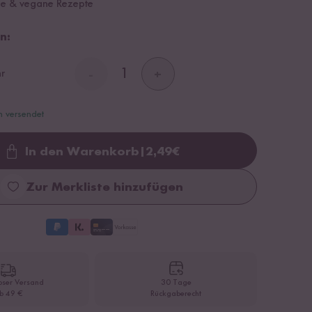
he & vegane Rezepte
n:
r
-
+
n versendet
In den Warenkorb
|
2,49
€
Loading...
Zur Merkliste hinzufügen
oser Versand
30 Tage
b 49 €
Rückgaberecht