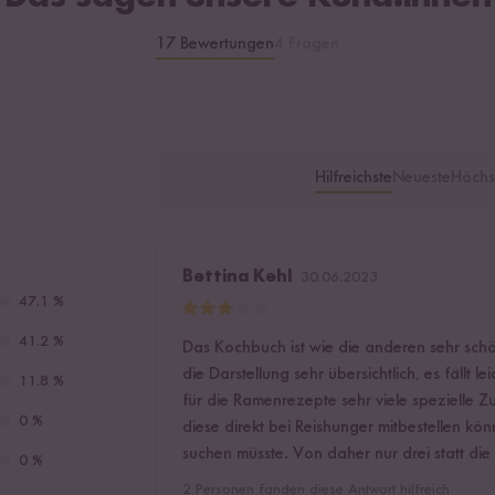
17 Bewertungen
4 Fragen
Hilfreichste
Neueste
Höchs
Bettina Kehl
30.06.2023
47.1 %
41.2 %
Das Kochbuch ist wie die anderen sehr sch
die Darstellung sehr übersichtlich, es fällt
11.8 %
für die Ramenrezepte sehr viele spezielle Z
0 %
diese direkt bei Reishunger mitbestellen könn
suchen müsste. Von daher nur drei statt die
0 %
2
Personen fanden diese Antwort hilfreich