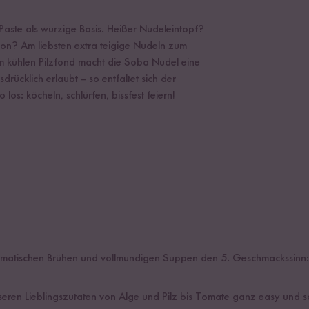
ste als würzige Basis. Heißer Nudeleintopf?
on? Am liebsten extra teigige Nudeln zum
Im kühlen Pilzfond macht die Soba Nudel eine
drücklich erlaubt – so entfaltet sich der
os: köcheln, schlürfen, bissfest feiern!
-aromatischen Brühen und vollmundigen Suppen den 5. Geschmackssinn
seren Lieblingszutaten von Alge und Pilz bis Tomate ganz easy und 