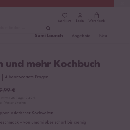
(4.81)
Trusted Shops
Merkliste
Login
Warenkorb
dukt finden ...
Sumi Launch
Angebote
Neu
 und mehr Kochbuch
4 beantwortete Fragen
9,99
€
r letzten 30 Tage:
2,49 €
zgl. Versandkosten
ppen asiatischer Kochwelten
eschmack – von umami über scharf bis cremig