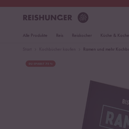
30 Tage
Rückgaberecht
Deu
Alle Produkte
Reis
Reiskocher
Küche & Koch
Start
Kochbücher kaufen
Ramen und mehr Kochb
DU SPARST 75 %