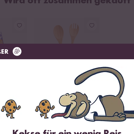
Wird oft zusammen gekauft
en
auer
Loading...
Loading...
7
ta
Salatbesteck Set
ab 9,99 €
kg
Kekse für ein wenig Reis