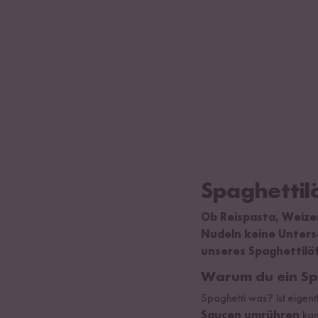
Spaghettilö
Ob Reispasta, Weize
Nudeln keine Untersc
unseres Spaghettilö
Warum du ein Spa
Spaghetti was? Ist eigent
Saucen umrühren
kan