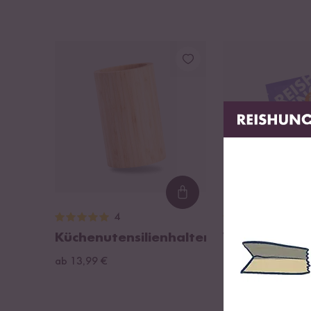
Höhe: 1,5 cm
Pflegehinweise:
Mit Spülmittel und einem Schwamm reinigen
Die Reinigung in der Spülmaschine wird nicht empfohl
Nicht in Wasser einweichen
Regelmäßiges Einreiben mit Öl verlängert die Lebensd
Loading...
4
35
Küchenutensilienhalter
Veganes Pas
Topping
ab 13,99 €
ab 2,99 €
42,71 € / 