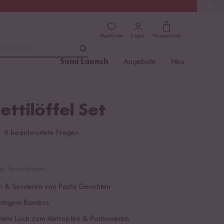
(4.81)
Trusted Shops
Merkliste
Login
Warenkorb
dukt finden ...
Sumi Launch
Angebote
Neu
ttilöffel Set
6 beantwortete Fragen
zgl. Versandkosten
 & Servieren von Pasta Gerichten
rtigem Bambus
chem Loch zum Abtropfen & Portionieren