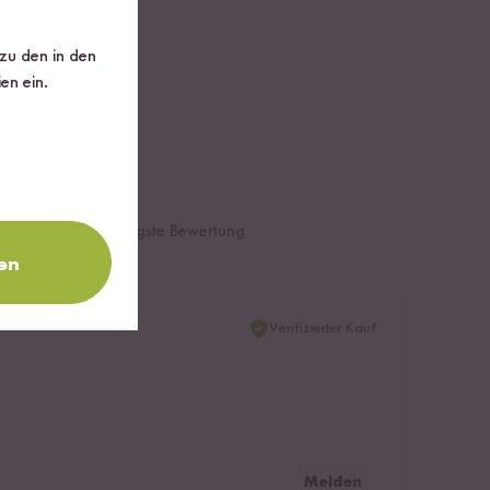
 zu den in den
en ein.
te Bewertung
Niedrigste Bewertung
en
Verifizierter Kauf
Melden