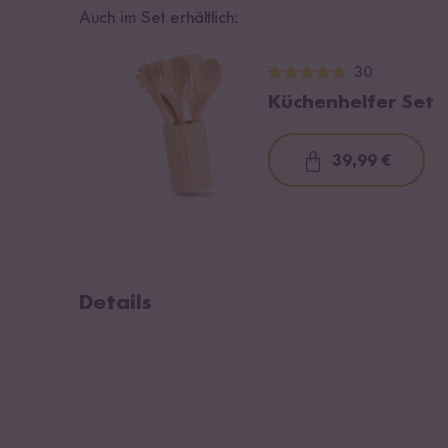
Auch im Set erhältlich:
30
Küchenhelfer Set
39,99 €
Loading...
Details
Material: Bambus
Set aus Spaghettikelle und Saucenlöffel
Länge: 32 cm
Breite: 6,5 cm