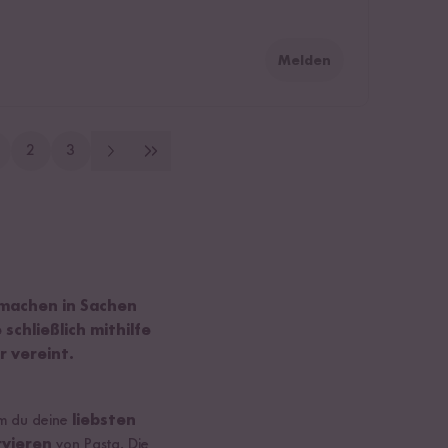
Melden
2
3
 machen in Sachen
chließlich mithilfe
 vereint.
em du deine
liebsten
vieren
von Pasta. Die