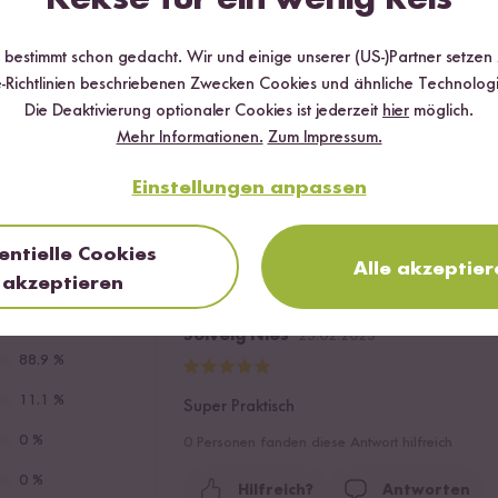
Das sagen unsere Kund:innen
r bestimmt schon gedacht. Wir und einige unserer (US-)Partner setzen
-Richtlinien beschriebenen Zwecken Cookies und ähnliche Technologi
9 Bewertungen
6 Fragen
Die Deaktivierung optionaler Cookies ist jederzeit
hier
möglich.
Mehr Informationen.
Zum Impressum.
Einstellungen anpassen
Hilfreichste
Neueste
Höchs
entielle Cookies
Alle akzeptier
akzeptieren
Solveig Nies
25.02.2025
88.9 %
11.1 %
Super Praktisch
0 %
0
Personen fanden diese Antwort hilfreich
0 %
Hilfreich?
Antworten