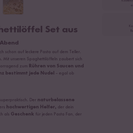
Kostenl
a
Ko
ettilöffel Set aus
R
 Abend
h schon auf leckere Pasta auf dem Teller.
 Mit unseren Spaghettilöffeln zaubert sich
rvorragend zum
Rühren von Saucen und
anz bestimmt jede Nudel
– egal ob
 superpraktisch. Der
naturbelassene
ders
hochwertigen Helfer,
der dein
ch als
Geschenk
für jeden Pasta Fan, der