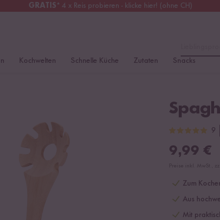
GRATIS
* 4 x Reis probieren - klicke hier! (ohne CH)
tschland
Kostenloser Versand
ab 49 €
Lieblingspro
en
Kochwelten
Schnelle Küche
Zutaten
Snacks
Spaghe
9
9,99
€
Preise inkl. MwSt., z
Zum Kochen
Aus hochwe
Mit praktis