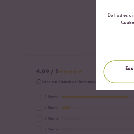
Du hast es di
Cookie
Ess
4.89 / 5
Infos zur Echtheit der Bewertungen
5 Sterne
4 Sterne
3 Sterne
2 Sterne