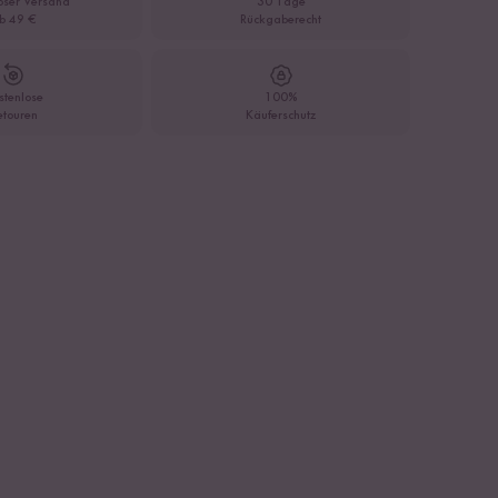
oser Versand
30 Tage
b 49 €
Rückgaberecht
stenlose
100%
etouren
Käuferschutz