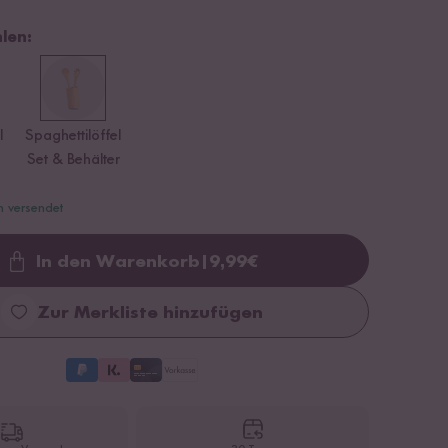
len:
l
Spaghettilöffel
Set & Behälter
n versendet
In den Warenkorb
|
9,99
€
Loading...
Zur Merkliste hinzufügen