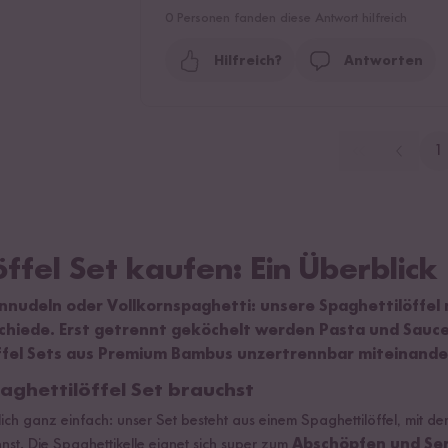
0
Personen fanden diese Antwort hilfreich
Hilfreich?
Antworten
1
ffel Set kaufen: Ein Überblick
nnudeln oder Vollkornspaghetti: unsere Spaghettilöffel
hiede. Erst getrennt geköchelt werden Pasta und Sauce s
ffel Sets aus Premium Bambus unzertrennbar miteinander
ghettilöffel Set brauchst
lich ganz einfach: unser Set besteht aus einem Spaghettilöffel, mit d
nst. Die Spaghettikelle eignet sich super zum
Abschöpfen und Ser