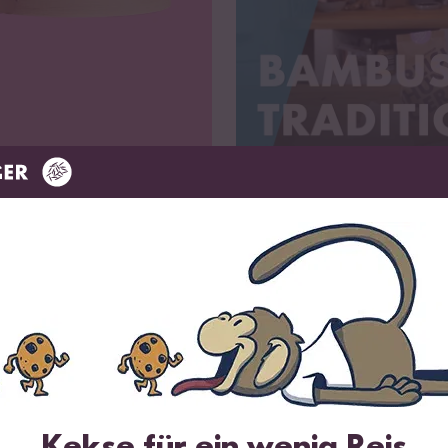
Das kannst du damit kochen
Kekse für ein wenig Reis