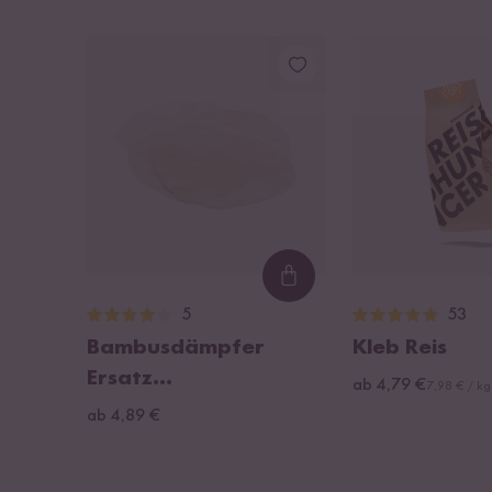
Loading...
5
53
Bambusdämpfer
Kleb Reis
Ersatz
ab 4,79 €
7,98 € / kg
Baumwolltücher
ab 4,89 €