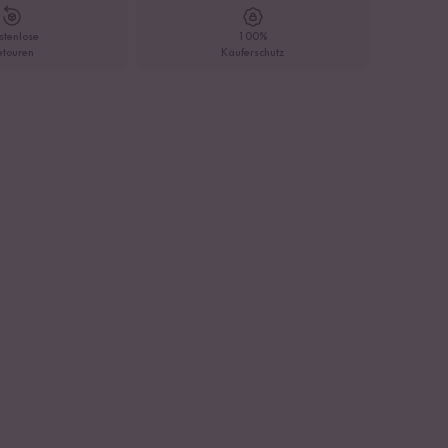
stenlose
100%
etouren
Käuferschutz