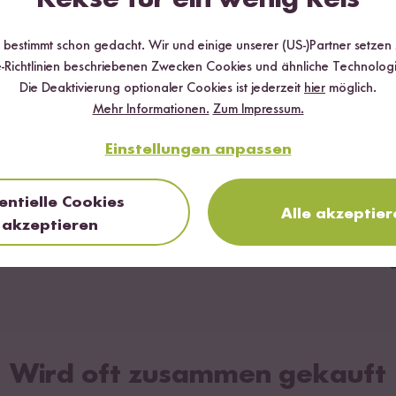
r bestimmt schon gedacht. Wir und einige unserer (US-)Partner setzen
-Richtlinien beschriebenen Zwecken Cookies und ähnliche Technologi
Die Deaktivierung optionaler Cookies ist jederzeit
hier
möglich.
Mehr Informationen.
Zum Impressum.
Einstellungen anpassen
entielle Cookies
zum Rezept
Vegetarisch
90 min
Alle akzeptier
akzeptieren
Vegetarische Gyoza mit Tofu
K
"
Wird oft zusammen gekauft