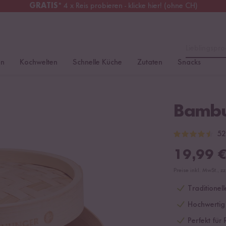
GRATIS
* 4 x Reis probieren - klicke hier! (ohne CH)
tschland
Kostenloser Versand
ab 49 €
Lieblingspro
en
Kochwelten
Schnelle Küche
Zutaten
Snacks
Bamb
52
19,99
Preise inkl. MwSt., z
Traditionel
Hochwertig
Perfekt für