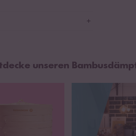
r Bambusdämpfer: 25cm
tdecke unseren Bambusdämp
usdämpfer: 23x23cm / Tücher für großen
busdämpfer