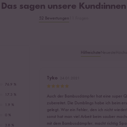
Das sagen unsere Kund:innen
52 Bewertungen
11 Fragen
Hilfreichste
Neueste
Höchs
Tyko
24.01.2021
76.9 %
17.3 %
Auch der Bambusdämpfer hat eine super Qua
zubereitet. Die Dumblings habe ich beim er
1.9 %
gelegt. War ein Fehler, den ich nicht wiede
0 %
sonst hat man viel Arbeit beim sauber mac
mit dem Bambusdämpfer, macht richtig Spa
3.8 %