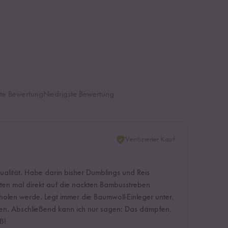
te Bewertung
Niedrigste Bewertung
Verifizierter Kauf
lität. Habe darin bisher Dumblings und Reis
sten mal direkt auf die nackten Bambusstreben
rholen werde. Legt immer die Baumwoll-Einleger unter,
hen. Abschließend kann ich nur sagen: Das dämpfen,
ß!