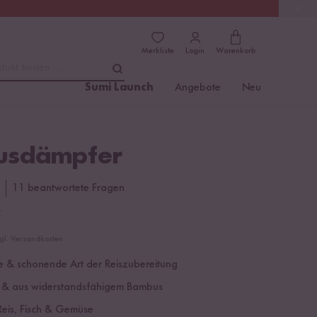
(4.81)
Trusted Shops
Merkliste
Login
Warenkorb
dukt finden ...
Sumi Launch
Angebote
Neu
usdämpfer
11 beantwortete Fragen
€
zgl. Versandkosten
le & schonende Art der Reiszubereitung
 & aus widerstandsfähigem Bambus
 Reis, Fisch & Gemüse