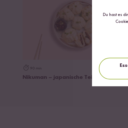
Du hast es di
Cookie
Ess
zum Rezept
90 min
Nikuman – japanische Teigtaschen