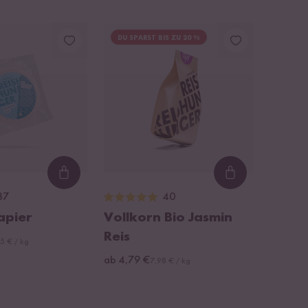
DU SPARST BIS ZU 20 %
Loading...
Loading...
37
40
apier
Vollkorn Bio Jasmin
Reis
5 € / kg
ab 4,79 €
7,98 € / kg