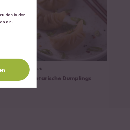
 zu den in den
en ein.
zum Rezept
Vegetarisch
90 min
en
lassische vegetarische Dumplings
Jiaozi"