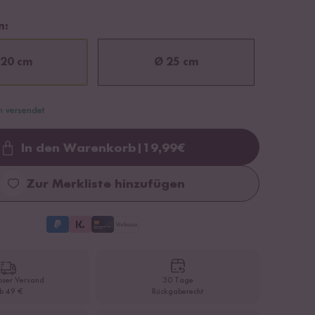
n:
 20 cm
Ø 25 cm
n versendet
In den Warenkorb
|
19,99
€
Loading...
Zur Merkliste hinzufügen
oser Versand
30 Tage
b 49 €
Rückgaberecht