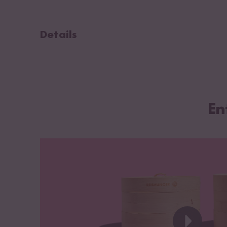
Details
Für die traditionelle und schonende Reiszubereitung
3-teilig, 2 Körbe und 1 Deckel
Durchmesser: kleiner Bambusdämpfer: 20cm / große
Material: Bambus
En
Stabile Verarbeitung
Inklusive 2 Baumwolltücher (Tücher für kleinen Bamb
Bambusdämpfer: 28x28cm) zum Einlegen in den Bam
Zubereitungsempfehlungen für den Bambusdämpfer
Gebrauchshinweise für den Bambusdämpfer
Bedienungsanleitung als PDF herunterladen